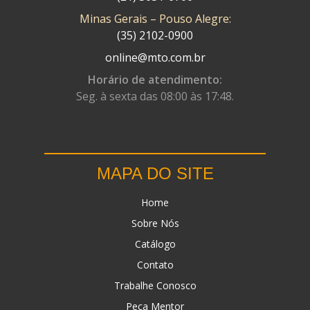
Minas Gerais – Pouso Alegre:
DN
(1)
(35) 2102-0900
DOMINATOR
(64)
online@mto.com.br
DUAS BARRAS
(23)
Horário de atendimento:
Seg. à sexta das 08:00 às 17:48.
EBF CAPACETES
(25)
EBF FURIOUS
(49)
EGK
(19)
MAPA DO SITE
ENERGY
(2)
Home
ERBS
(7)
Sobre Nós
FAR RAFAELA
(34)
Catálogo
FEY
(1)
Contato
FIREBREQ
(51)
Trabalhe Conosco
Peça Mentor
FLYNN
(23)