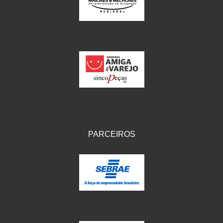
IKS
(154)
ILLION - EMBUS
(104)
IMPORTADO
(41)
JEROD
(5)
JOJAFER
(14)
KS
(104)
MAGNETRON
(496)
PARCEIROS
MELC
(9)
MGO MOLA
(137)
MOTO VISOR
(3)
MOTOBOR
(145)
MR
(28)