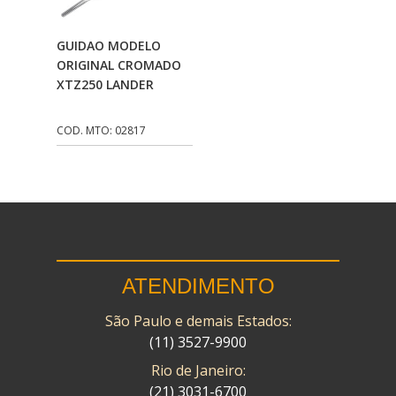
CMP
(10)
Adicionar Ao
GUIDAO MODELO
COBREQ
(141)
Carrinho
ORIGINAL CROMADO
XTZ250 LANDER
COMETA
(320)
CONTROL FLEX
(92)
COD. MTO: 02817
CORTECO
(26)
CPL IMPORT
(133)
DANIDREA
(160)
DAYCO
(7)
ATENDIMENTO
DELTA
(17)
São Paulo e demais Estados:
DIA FRAG
(183)
(11) 3527-9900
DID
(7)
Rio de Janeiro:
DIVERSOS
(13)
(21) 3031-6700