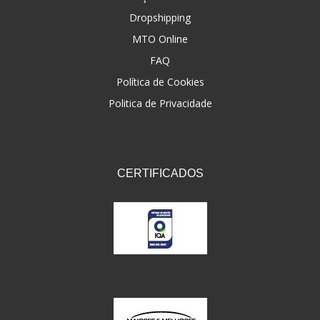
Dropshipping
FNA
(20)
MTO Online
FOCO DO BRASIL
(126)
FAQ
FW3
Política de Cookies
(72)
Politica de Privacidade
GEMOTO
(12)
GP TECH
(49)
GRENDENE
(9)
CERTIFICADOS
GT OIL
(6)
GULF OIL
(5)
GVS
(187)
HELIAR
(7)
HELLA
(8)