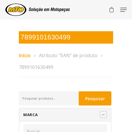
7899101630499
Início
Atributo "EAN" de produto
7899101630499
Pesquisar
Pesquisar
por:
MARCA