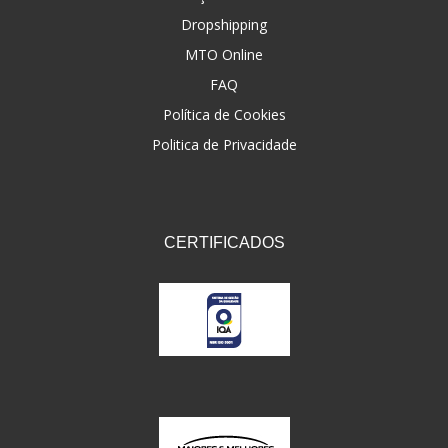
Dropshipping
FNA
(20)
MTO Online
FOCO DO BRASIL
(126)
FAQ
FW3
Política de Cookies
(72)
Politica de Privacidade
GEMOTO
(12)
GP TECH
(49)
GRENDENE
(9)
CERTIFICADOS
GT OIL
(6)
GULF OIL
(5)
GVS
(187)
HELIAR
(7)
HELLA
(8)