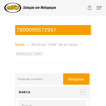
7899095572997
Início
Atributo "EAN" de produto
7899095572997
Pesquisar
Pesquisar
por:
MARCA