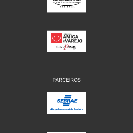
IKS
(154)
ILLION - EMBUS
(104)
IMPORTADO
(41)
JEROD
(5)
JOJAFER
(14)
KS
(104)
MAGNETRON
(496)
PARCEIROS
MELC
(9)
MGO MOLA
(137)
MOTO VISOR
(3)
MOTOBOR
(145)
MR
(28)