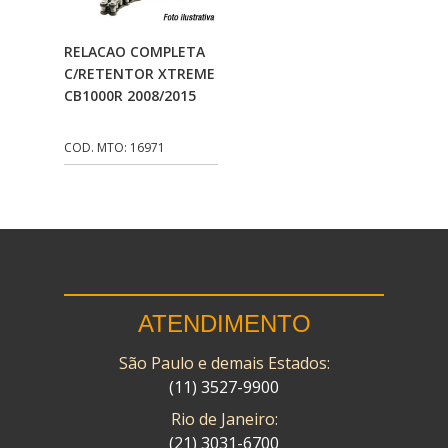
CMP
(10)
Adicionar Ao
RELACAO COMPLETA
COBREQ
(141)
Carrinho
C/RETENTOR XTREME
CB1000R 2008/2015
COMETA
(320)
CONTROL FLEX
(92)
COD. MTO: 16971
CORTECO
(26)
CPL IMPORT
(133)
DANIDREA
(160)
DAYCO
(7)
ATENDIMENTO
DELTA
(17)
São Paulo e demais Estados:
DIA FRAG
(183)
(11) 3527-9900
DID
(7)
Rio de Janeiro:
DIVERSOS
(13)
(21) 3031-6700