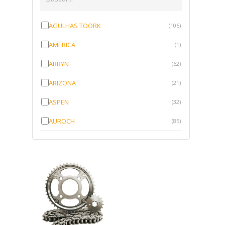
AGULHAS TOORK
(106)
AMERICA
(1)
ARBYN
(62)
ARIZONA
(21)
ASPEN
(32)
AUROCH
(85)
AURORENSE
(143)
BLOCK
(1)
BRV BORRACHAS
(64)
CAWU
(10)
CISER
(1)