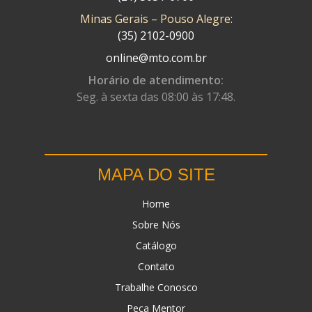
Minas Gerais – Pouso Alegre:
DN
(1)
(35) 2102-0900
DOMINATOR
(64)
online@mto.com.br
DUAS BARRAS
(23)
Horário de atendimento:
Seg. à sexta das 08:00 às 17:48.
EBF CAPACETES
(25)
EBF FURIOUS
(49)
EGK
(19)
MAPA DO SITE
ENERGY
(2)
Home
ERBS
(7)
Sobre Nós
FAR RAFAELA
(34)
Catálogo
FEY
(1)
Contato
FIREBREQ
(51)
Trabalhe Conosco
Peça Mentor
FLYNN
(23)