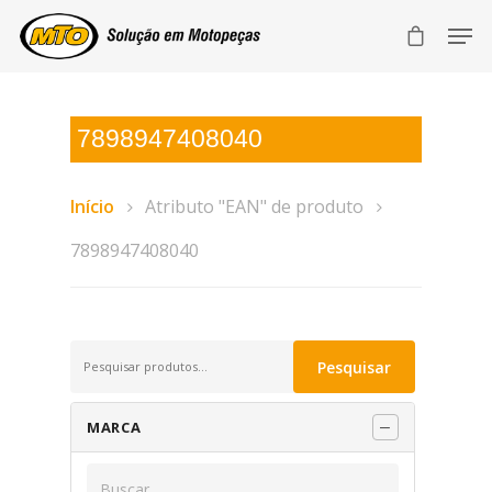
7898947408040
Início
Atributo "EAN" de produto
7898947408040
Pesquisar
Pesquisar
por:
MARCA