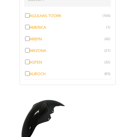
AGULHAS TOORK
(106)
AMERICA
(1)
ARBYN
(62)
ARIZONA
(21)
ASPEN
(32)
AUROCH
(85)
AURORENSE
(143)
BLOCK
(1)
BRV BORRACHAS
(64)
CAWU
(10)
CISER
(1)