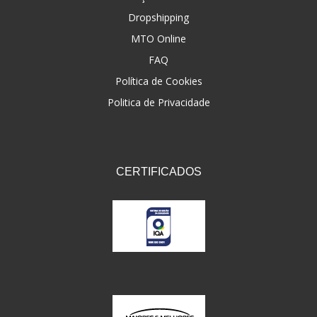
Dropshipping
FNA
(20)
MTO Online
FOCO DO BRASIL
(126)
FAQ
FW3
Política de Cookies
(72)
Politica de Privacidade
GEMOTO
(12)
GP TECH
(49)
GRENDENE
(9)
CERTIFICADOS
GT OIL
(6)
GULF OIL
(5)
GVS
(187)
HELIAR
(7)
HELLA
(8)