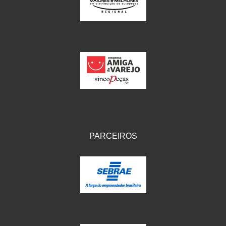
IKS
(154)
ILLION - EMBUS
(104)
IMPORTADO
(41)
JEROD
(5)
JOJAFER
(14)
KS
(104)
MAGNETRON
(496)
PARCEIROS
MELC
(9)
MGO MOLA
(137)
MOTO VISOR
(3)
MOTOBOR
(145)
MR
(28)