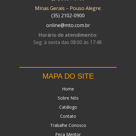
Minas Gerais – Pouso Alegre:
DN
(1)
(35) 2102-0900
DOMINATOR
(64)
online@mto.com.br
DUAS BARRAS
(23)
Horário de atendimento:
Seg. à sexta das 08:00 às 17:48.
EBF CAPACETES
(25)
EBF FURIOUS
(49)
EGK
(19)
MAPA DO SITE
ENERGY
(2)
Home
ERBS
(7)
Sobre Nós
FAR RAFAELA
(34)
Catálogo
FEY
(1)
Contato
FIREBREQ
(51)
Trabalhe Conosco
Peça Mentor
FLYNN
(23)