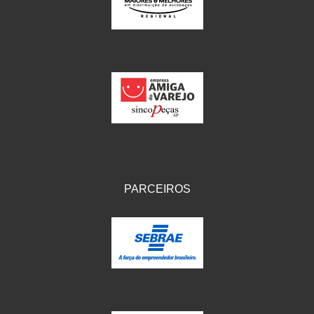
IKS
(154)
ILLION - EMBUS
(104)
IMPORTADO
(41)
JEROD
(5)
JOJAFER
(14)
KS
(104)
MAGNETRON
(496)
PARCEIROS
MELC
(9)
MGO MOLA
(137)
MOTO VISOR
(3)
MOTOBOR
(145)
MR
(28)