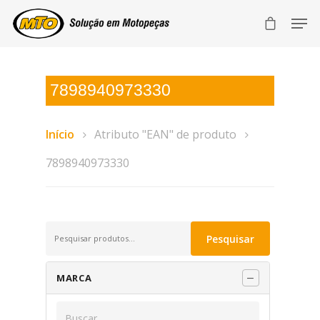
7898940973330
Início
Atributo "EAN" de produto
7898940973330
Pesquisar
Pesquisar
por:
MARCA