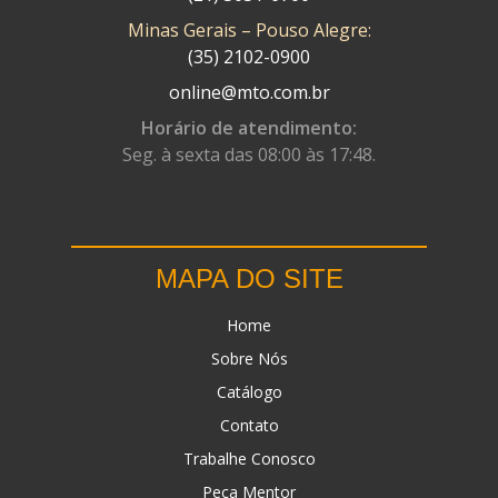
Minas Gerais – Pouso Alegre:
DN
(1)
(35) 2102-0900
DOMINATOR
(64)
online@mto.com.br
DUAS BARRAS
(23)
Horário de atendimento:
Seg. à sexta das 08:00 às 17:48.
EBF CAPACETES
(25)
EBF FURIOUS
(49)
EGK
(19)
MAPA DO SITE
ENERGY
(2)
Home
ERBS
(7)
Sobre Nós
FAR RAFAELA
(34)
Catálogo
FEY
(1)
Contato
FIREBREQ
(51)
Trabalhe Conosco
Peça Mentor
FLYNN
(23)