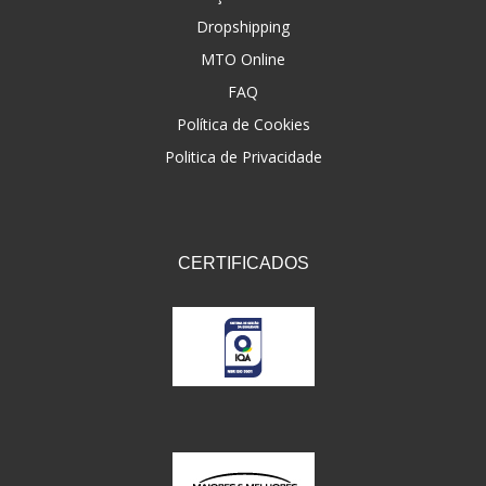
Dropshipping
FNA
(20)
MTO Online
FOCO DO BRASIL
(126)
FAQ
FW3
Política de Cookies
(72)
Politica de Privacidade
GEMOTO
(12)
GP TECH
(49)
GRENDENE
(9)
CERTIFICADOS
GT OIL
(6)
GULF OIL
(5)
GVS
(187)
HELIAR
(7)
HELLA
(8)