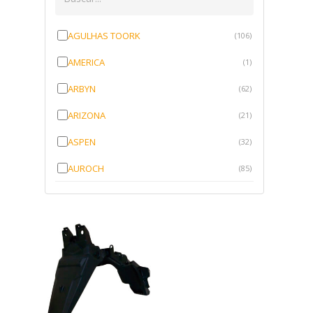
AGULHAS TOORK
(106)
AMERICA
(1)
ARBYN
(62)
ARIZONA
(21)
ASPEN
(32)
AUROCH
(85)
AURORENSE
(143)
BLOCK
(1)
BRV BORRACHAS
(64)
CAWU
(10)
CISER
(1)