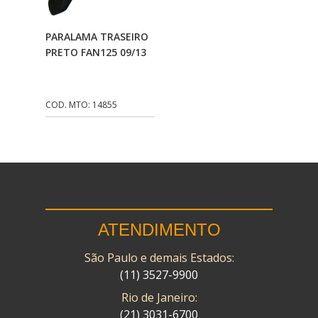
CMP
(10)
Adicionar Ao
PARALAMA TRASEIRO
COBREQ
(141)
Carrinho
PRETO FAN125 09/13
COMETA
(320)
CONTROL FLEX
(92)
COD. MTO: 14855
CORTECO
(26)
CPL IMPORT
(133)
DANIDREA
(160)
DAYCO
(7)
ATENDIMENTO
DELTA
(17)
São Paulo e demais Estados:
DIA FRAG
(183)
(11) 3527-9900
DID
(7)
Rio de Janeiro:
DIVERSOS
(13)
(21) 3031-6700