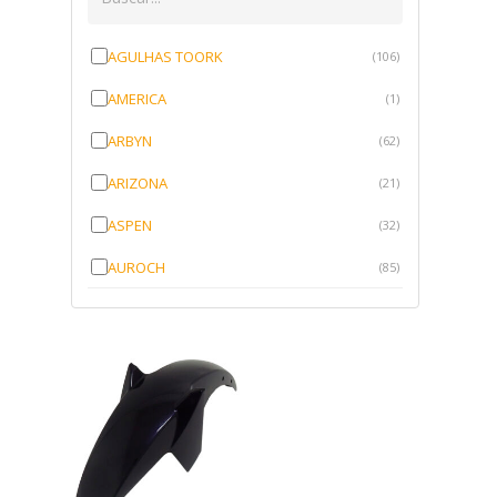
AGULHAS TOORK
(106)
AMERICA
(1)
ARBYN
(62)
ARIZONA
(21)
ASPEN
(32)
AUROCH
(85)
AURORENSE
(143)
BLOCK
(1)
BRV BORRACHAS
(64)
CAWU
(10)
CISER
(1)