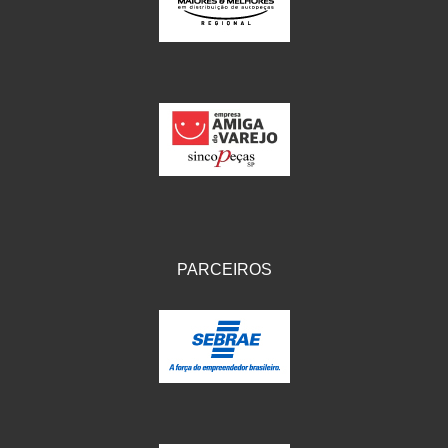
IKS
(154)
ILLION - EMBUS
(104)
IMPORTADO
(41)
JEROD
(5)
JOJAFER
(14)
KS
(104)
MAGNETRON
(496)
PARCEIROS
MELC
(9)
MGO MOLA
(137)
MOTO VISOR
(3)
MOTOBOR
(145)
MR
(28)