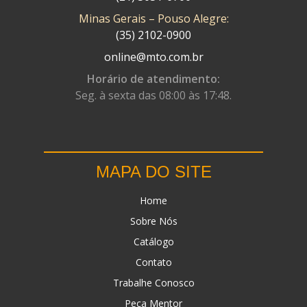
Minas Gerais – Pouso Alegre:
DN
(1)
(35) 2102-0900
DOMINATOR
(64)
online@mto.com.br
DUAS BARRAS
(23)
Horário de atendimento:
Seg. à sexta das 08:00 às 17:48.
EBF CAPACETES
(25)
EBF FURIOUS
(49)
EGK
(19)
MAPA DO SITE
ENERGY
(2)
Home
ERBS
(7)
Sobre Nós
FAR RAFAELA
(34)
Catálogo
FEY
(1)
Contato
FIREBREQ
(51)
Trabalhe Conosco
Peça Mentor
FLYNN
(23)