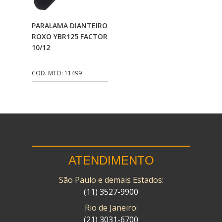
CMP
(10)
Adicionar Ao
PARALAMA DIANTEIRO
COBREQ
(141)
Carrinho
ROXO YBR125 FACTOR
10/12
COMETA
(320)
CONTROL FLEX
(92)
COD. MTO: 11499
CORTECO
(26)
CPL IMPORT
(133)
DANIDREA
(160)
DAYCO
(7)
ATENDIMENTO
DELTA
(17)
São Paulo e demais Estados:
DIA FRAG
(183)
(11) 3527-9900
DID
(7)
Rio de Janeiro:
DIVERSOS
(13)
(21) 3031-6700