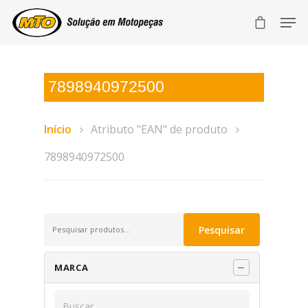
7898940972500
Início
Atributo "EAN" de produto
7898940972500
Pesquisar
Pesquisar
por:
MARCA