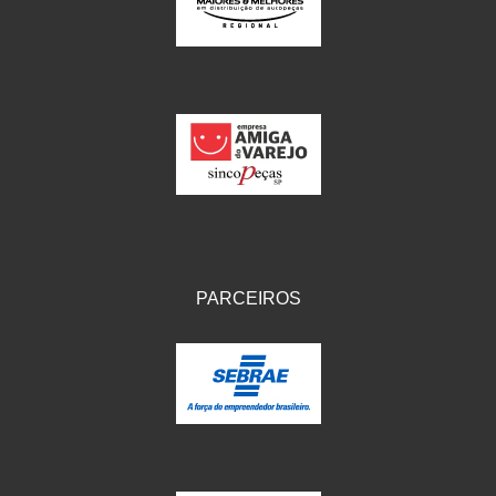
IKS
(154)
ILLION - EMBUS
(104)
IMPORTADO
(41)
JEROD
(5)
JOJAFER
(14)
KS
(104)
MAGNETRON
(496)
PARCEIROS
MELC
(9)
MGO MOLA
(137)
MOTO VISOR
(3)
MOTOBOR
(145)
MR
(28)