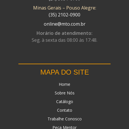
Minas Gerais – Pouso Alegre:
DN
(1)
(35) 2102-0900
DOMINATOR
(64)
online@mto.com.br
DUAS BARRAS
(23)
Horário de atendimento:
Seg. à sexta das 08:00 às 17:48.
EBF CAPACETES
(25)
EBF FURIOUS
(49)
EGK
(19)
MAPA DO SITE
ENERGY
(2)
Home
ERBS
(7)
Sobre Nós
FAR RAFAELA
(34)
Catálogo
FEY
(1)
Contato
FIREBREQ
(51)
Trabalhe Conosco
Peça Mentor
FLYNN
(23)