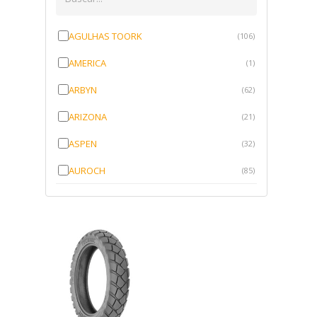
AGULHAS TOORK
(106)
AMERICA
(1)
ARBYN
(62)
ARIZONA
(21)
ASPEN
(32)
AUROCH
(85)
AURORENSE
(143)
BLOCK
(1)
BRV BORRACHAS
(64)
CAWU
(10)
CISER
(1)