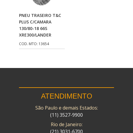
CMP
(10)
Adicionar Ao
PNEU TRASEIRO T&C
COBREQ
(141)
Carrinho
PLUS C/CAMARA
130/80-18 66S
COMETA
(320)
XRE300/LANDER
CONTROL FLEX
(92)
COD. MTO: 13654
CORTECO
(26)
CPL IMPORT
(133)
DANIDREA
(160)
DAYCO
(7)
ATENDIMENTO
DELTA
(17)
São Paulo e demais Estados:
DIA FRAG
(183)
(11) 3527-9900
DID
(7)
Rio de Janeiro:
DIVERSOS
(13)
(21) 3031-6700