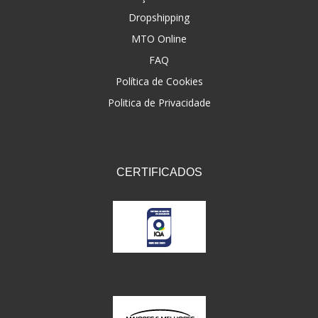
Dropshipping
FNA
(20)
MTO Online
FOCO DO BRASIL
(126)
FAQ
FW3
Política de Cookies
(72)
Politica de Privacidade
GEMOTO
(12)
GP TECH
(49)
GRENDENE
(9)
CERTIFICADOS
GT OIL
(6)
GULF OIL
(5)
GVS
(187)
HELIAR
(7)
HELLA
(8)