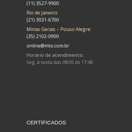
(11) 3527-9900
COBREQ
(141)
Rio de Janeiro:
COMETA
(21) 3031-6700
(320)
Minas Gerais – Pouso Alegre:
CONTROL FLEX
(92)
(35) 2102-0900
CORTECO
(26)
online@mto.com.br
CPL IMPORT
(133)
Horário de atendimento:
Seg. à sexta das 08:00 às 17:48.
DANIDREA
(160)
DAYCO
(7)
DELTA
(17)
DIA FRAG
(183)
DID
(7)
DIVERSOS
(13)
CERTIFICADOS
DN
(1)