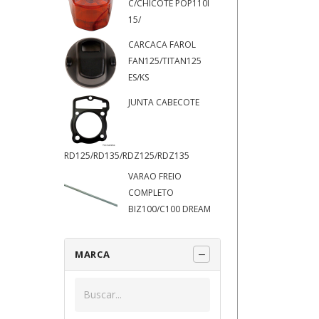
C/CHICOTE POP110I
15/
CARCACA FAROL
FAN125/TITAN125
ES/KS
JUNTA CABECOTE
RD125/RD135/RDZ125/RDZ135
VARAO FREIO
COMPLETO
BIZ100/C100 DREAM
MARCA