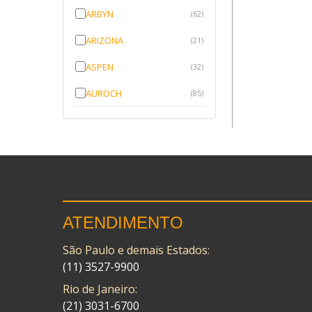
ARBYN
(62)
ARIZONA
(21)
ASPEN
(32)
AUROCH
(85)
AURORENSE
(143)
BLOCK
(1)
BRV BORRACHAS
(64)
CAWU
(10)
ATENDIMENTO
CISER
(1)
São Paulo e demais Estados:
CMP
(10)
(11) 3527-9900
COBREQ
(141)
Rio de Janeiro:
(21) 3031-6700
COMETA
(320)