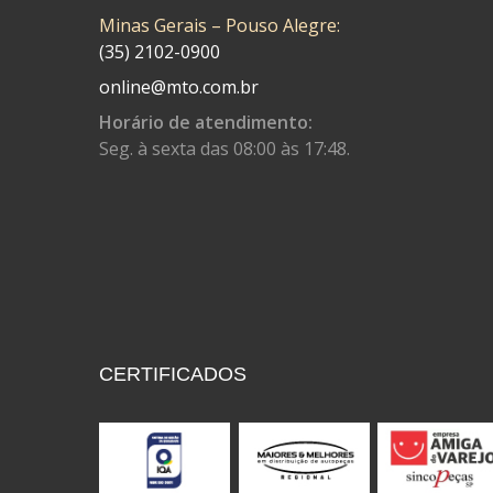
Minas Gerais – Pouso Alegre:
CONTROL FLEX
(92)
(35) 2102-0900
CORTECO
(26)
online@mto.com.br
CPL IMPORT
(133)
Horário de atendimento:
Seg. à sexta das 08:00 às 17:48.
DANIDREA
(160)
DAYCO
(7)
DELTA
(17)
DIA FRAG
(183)
DID
(7)
DIVERSOS
(13)
CERTIFICADOS
DN
(1)
DOMINATOR
(64)
DUAS BARRAS
(23)