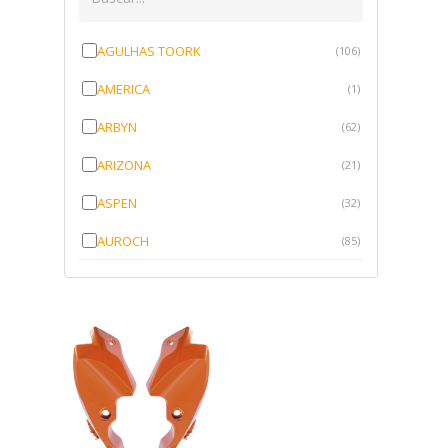
AGULHAS TOORK
(106)
AMERICA
(1)
ARBYN
(62)
ARIZONA
(21)
ASPEN
(32)
AUROCH
(85)
AURORENSE
(143)
BLOCK
(1)
BRV BORRACHAS
(64)
CAWU
(10)
CISER
(1)