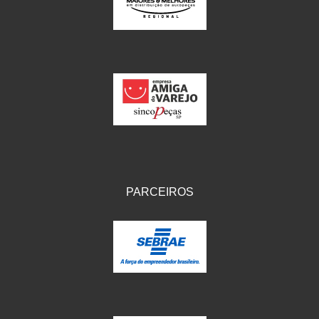
IKS
(154)
ILLION - EMBUS
(104)
IMPORTADO
(41)
JEROD
(5)
JOJAFER
(14)
KS
(104)
MAGNETRON
(496)
PARCEIROS
MELC
(9)
MGO MOLA
(137)
MOTO VISOR
(3)
MOTOBOR
(145)
MR
(28)