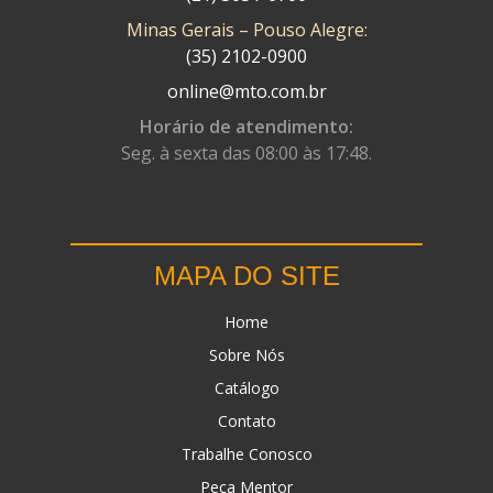
Minas Gerais – Pouso Alegre:
DN
(1)
(35) 2102-0900
DOMINATOR
(64)
online@mto.com.br
DUAS BARRAS
(23)
Horário de atendimento:
Seg. à sexta das 08:00 às 17:48.
EBF CAPACETES
(25)
EBF FURIOUS
(49)
EGK
(19)
MAPA DO SITE
ENERGY
(2)
Home
ERBS
(7)
Sobre Nós
FAR RAFAELA
(34)
Catálogo
FEY
(1)
Contato
FIREBREQ
(51)
Trabalhe Conosco
Peça Mentor
FLYNN
(23)