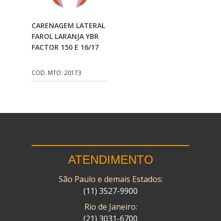
CMP
(10)
Adicionar Ao
CARENAGEM LATERAL
COBREQ
(141)
Carrinho
FAROL LARANJA YBR
FACTOR 150 E 16/17
COMETA
(320)
CONTROL FLEX
(92)
COD. MTO: 20173
CORTECO
(26)
CPL IMPORT
(133)
DANIDREA
(160)
DAYCO
(7)
ATENDIMENTO
DELTA
(17)
São Paulo e demais Estados:
DIA FRAG
(183)
(11) 3527-9900
DID
(7)
Rio de Janeiro:
DIVERSOS
(13)
(21) 3031-6700