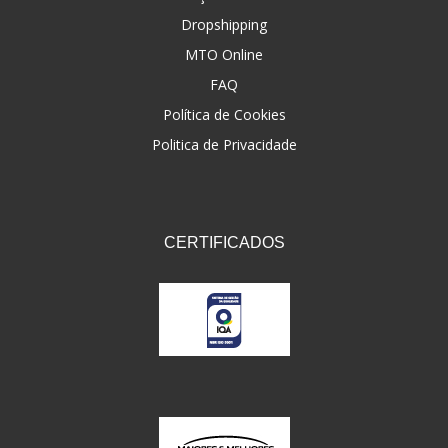
Dropshipping
FNA
(20)
MTO Online
FOCO DO BRASIL
(126)
FAQ
FW3
Política de Cookies
(72)
Politica de Privacidade
GEMOTO
(12)
GP TECH
(49)
GRENDENE
(9)
CERTIFICADOS
GT OIL
(6)
GULF OIL
(5)
GVS
(187)
HELIAR
(7)
HELLA
(8)