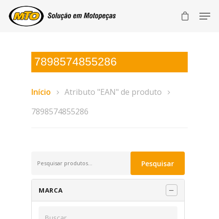
7898574855286
Início
Atributo "EAN" de produto
7898574855286
Pesquisar
Pesquisar
por:
MARCA