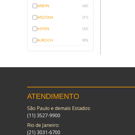
ARBYN
(62)
ARIZONA
(21)
ASPEN
(32)
AUROCH
(85)
AURORENSE
(143)
BLOCK
(1)
BRV BORRACHAS
(64)
CAWU
(10)
ATENDIMENTO
CISER
(1)
São Paulo e demais Estados:
CMP
(10)
(11) 3527-9900
COBREQ
(141)
Rio de Janeiro:
COMETA
(21) 3031-6700
(320)