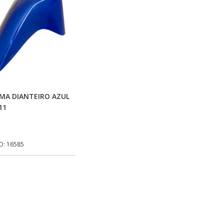
Adicionar Ao Carrinho
MA DIANTEIRO AZUL
11
O: 16585