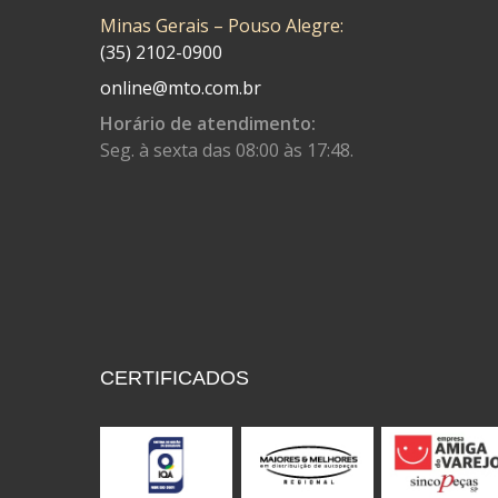
Minas Gerais – Pouso Alegre:
CONTROL FLEX
(92)
(35) 2102-0900
CORTECO
(26)
online@mto.com.br
CPL IMPORT
(133)
Horário de atendimento:
Seg. à sexta das 08:00 às 17:48.
DANIDREA
(160)
DAYCO
(7)
DELTA
(17)
DIA FRAG
(183)
DID
(7)
DIVERSOS
(13)
CERTIFICADOS
DN
(1)
DOMINATOR
(64)
DUAS BARRAS
(23)