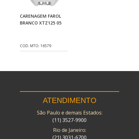
CMP
(10)
Adicionar Ao
CARENAGEM FAROL
COBREQ
(141)
Carrinho
BRANCO XTZ125 05
COMETA
(320)
CONTROL FLEX
(92)
COD. MTO: 16579
CORTECO
(26)
CPL IMPORT
(133)
DANIDREA
(160)
DAYCO
(7)
ATENDIMENTO
DELTA
(17)
São Paulo e demais Estados:
DIA FRAG
(183)
(11) 3527-9900
DID
(7)
Rio de Janeiro:
DIVERSOS
(13)
(21) 3031-6700