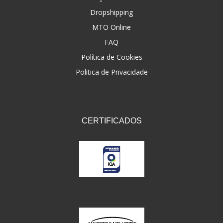
Dropshipping
FNA
(20)
MTO Online
FOCO DO BRASIL
(126)
FAQ
FW3
Política de Cookies
(72)
Politica de Privacidade
GEMOTO
(12)
GP TECH
(49)
GRENDENE
(9)
CERTIFICADOS
GT OIL
(6)
GULF OIL
(5)
GVS
(187)
HELIAR
(7)
HELLA
(8)