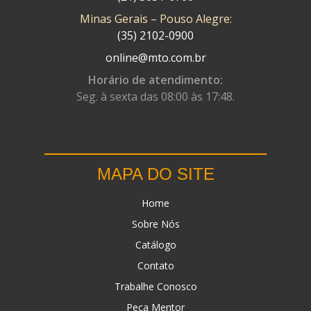
Minas Gerais – Pouso Alegre:
DN
(1)
(35) 2102-0900
DOMINATOR
(64)
online@mto.com.br
DUAS BARRAS
(23)
Horário de atendimento:
Seg. à sexta das 08:00 às 17:48.
EBF CAPACETES
(25)
EBF FURIOUS
(49)
EGK
(19)
MAPA DO SITE
ENERGY
(2)
Home
ERBS
(7)
Sobre Nós
FAR RAFAELA
(34)
Catálogo
FEY
(1)
Contato
FIREBREQ
(51)
Trabalhe Conosco
Peça Mentor
FLYNN
(23)