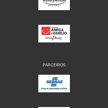
IKS
(154)
ILLION - EMBUS
(104)
IMPORTADO
(41)
JEROD
(5)
JOJAFER
(14)
KS
(104)
MAGNETRON
(496)
PARCEIROS
MELC
(9)
MGO MOLA
(137)
MOTO VISOR
(3)
MOTOBOR
(145)
MR
(28)