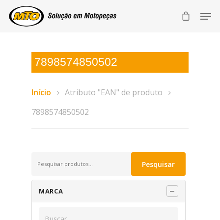
7898574850502
Início
Atributo "EAN" de produto
7898574850502
Pesquisar
Pesquisar
por:
MARCA