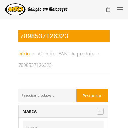
7898537126323
Início
Atributo "EAN" de produto
7898537126323
Pesquisar
Pesquisar
por:
MARCA