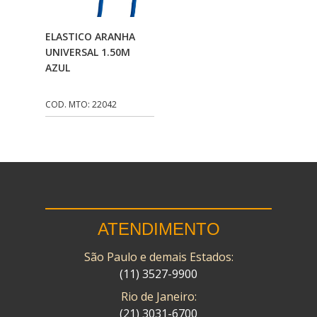
CMP
(10)
Adicionar Ao
ELASTICO ARANHA
COBREQ
(141)
Carrinho
UNIVERSAL 1.50M
AZUL
COMETA
(320)
CONTROL FLEX
(92)
COD. MTO: 22042
CORTECO
(26)
CPL IMPORT
(133)
DANIDREA
(160)
DAYCO
(7)
ATENDIMENTO
DELTA
(17)
São Paulo e demais Estados:
DIA FRAG
(183)
(11) 3527-9900
DID
(7)
Rio de Janeiro:
DIVERSOS
(13)
(21) 3031-6700