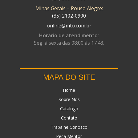
Minas Gerais – Pouso Alegre:
DN
(1)
(35) 2102-0900
DOMINATOR
(64)
online@mto.com.br
DUAS BARRAS
(23)
Horário de atendimento:
Seg. à sexta das 08:00 às 17:48.
EBF CAPACETES
(25)
EBF FURIOUS
(49)
EGK
(19)
MAPA DO SITE
ENERGY
(2)
Home
ERBS
(7)
Sobre Nós
FAR RAFAELA
(34)
Catálogo
FEY
(1)
Contato
FIREBREQ
(51)
Trabalhe Conosco
Peça Mentor
FLYNN
(23)