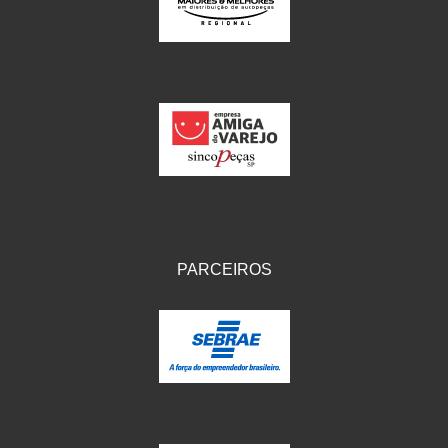
IKS
(154)
ILLION - EMBUS
(104)
IMPORTADO
(41)
JEROD
(5)
JOJAFER
(14)
KS
(104)
MAGNETRON
(496)
PARCEIROS
MELC
(9)
MGO MOLA
(137)
MOTO VISOR
(3)
MOTOBOR
(145)
MR
(28)