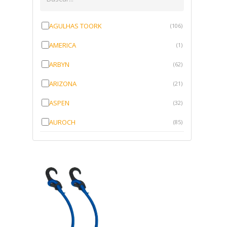
AGULHAS TOORK
(106)
AMERICA
(1)
ARBYN
(62)
ARIZONA
(21)
ASPEN
(32)
AUROCH
(85)
AURORENSE
(143)
BLOCK
(1)
BRV BORRACHAS
(64)
CAWU
(10)
CISER
(1)