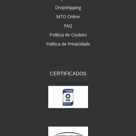
Dropshipping
FNA
(20)
MTO Online
FOCO DO BRASIL
(126)
FAQ
FW3
Política de Cookies
(72)
Politica de Privacidade
GEMOTO
(12)
GP TECH
(49)
GRENDENE
(9)
CERTIFICADOS
GT OIL
(6)
GULF OIL
(5)
GVS
(187)
HELIAR
(7)
HELLA
(8)