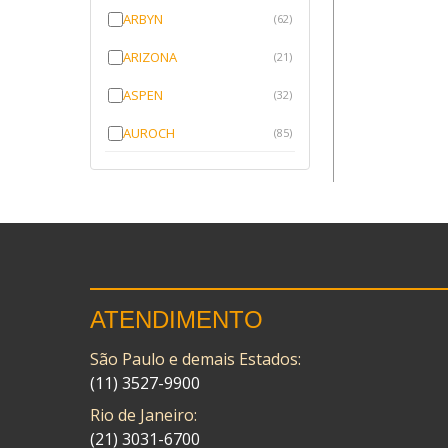
ARBYN
(62)
ARIZONA
(21)
ASPEN
(32)
AUROCH
(85)
AURORENSE
(143)
BLOCK
(1)
BRV BORRACHAS
(64)
CAWU
(10)
ATENDIMENTO
CISER
(1)
São Paulo e demais Estados:
CMP
(10)
(11) 3527-9900
COBREQ
(141)
Rio de Janeiro:
COMETA
(21) 3031-6700
(320)