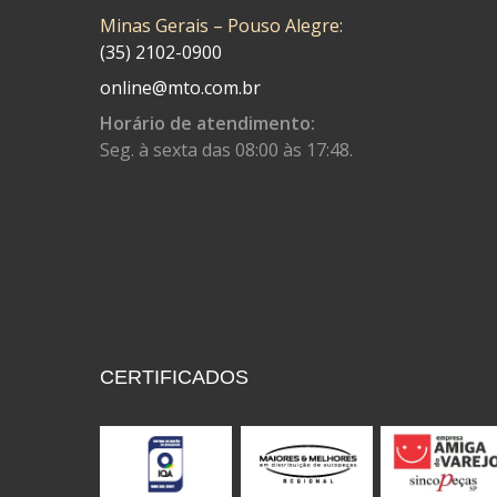
Minas Gerais – Pouso Alegre:
CONTROL FLEX
(92)
(35) 2102-0900
CORTECO
(26)
online@mto.com.br
CPL IMPORT
(133)
Horário de atendimento:
Seg. à sexta das 08:00 às 17:48.
DANIDREA
(160)
DAYCO
(7)
DELTA
(17)
DIA FRAG
(183)
DID
(7)
DIVERSOS
(13)
CERTIFICADOS
DN
(1)
DOMINATOR
(64)
DUAS BARRAS
(23)