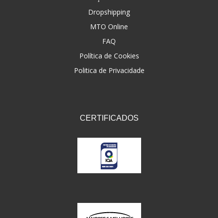
Dropshipping
FNA
(20)
MTO Online
FOCO DO BRASIL
(126)
FAQ
FW3
Política de Cookies
(72)
Politica de Privacidade
GEMOTO
(12)
GP TECH
(49)
GRENDENE
(9)
CERTIFICADOS
GT OIL
(6)
GULF OIL
(5)
GVS
(187)
HELIAR
(7)
HELLA
(8)