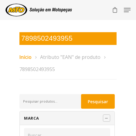
7898502493955
Início
Atributo "EAN" de produto
7898502493955
Pesquisar
Pesquisar
por:
MARCA