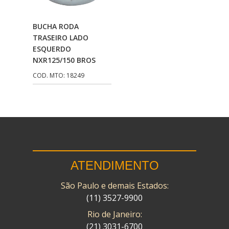
CMP
(10)
Adicionar Ao
BUCHA RODA
COBREQ
(141)
Carrinho
TRASEIRO LADO
ESQUERDO
COMETA
(320)
NXR125/150 BROS
CONTROL FLEX
(92)
COD. MTO: 18249
CORTECO
(26)
CPL IMPORT
(133)
DANIDREA
(160)
DAYCO
(7)
ATENDIMENTO
DELTA
(17)
São Paulo e demais Estados:
DIA FRAG
(183)
(11) 3527-9900
DID
(7)
Rio de Janeiro:
DIVERSOS
(13)
(21) 3031-6700