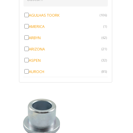
AGULHAS TOORK
(106)
AMERICA
(1)
ARBYN
(62)
ARIZONA
(21)
ASPEN
(32)
AUROCH
(85)
AURORENSE
(143)
BLOCK
(1)
BRV BORRACHAS
(64)
CAWU
(10)
CISER
(1)