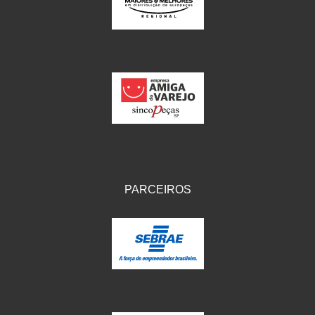
IKS
(154)
ILLION - EMBUS
(104)
IMPORTADO
(41)
JEROD
(5)
JOJAFER
(14)
KS
(104)
MAGNETRON
(496)
PARCEIROS
MELC
(9)
MGO MOLA
(137)
MOTO VISOR
(3)
MOTOBOR
(145)
MR
(28)