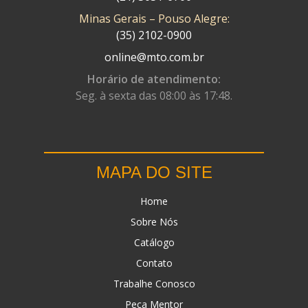
Minas Gerais – Pouso Alegre:
DN
(1)
(35) 2102-0900
DOMINATOR
(64)
online@mto.com.br
DUAS BARRAS
(23)
Horário de atendimento:
Seg. à sexta das 08:00 às 17:48.
EBF CAPACETES
(25)
EBF FURIOUS
(49)
EGK
(19)
MAPA DO SITE
ENERGY
(2)
Home
ERBS
(7)
Sobre Nós
FAR RAFAELA
(34)
Catálogo
FEY
(1)
Contato
FIREBREQ
(51)
Trabalhe Conosco
Peça Mentor
FLYNN
(23)