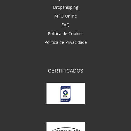
Dropshipping
FNA
(20)
MTO Online
FOCO DO BRASIL
(126)
FAQ
FW3
Política de Cookies
(72)
Politica de Privacidade
GEMOTO
(12)
GP TECH
(49)
GRENDENE
(9)
CERTIFICADOS
GT OIL
(6)
GULF OIL
(5)
GVS
(187)
HELIAR
(7)
HELLA
(8)