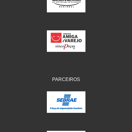
IKS
(154)
ILLION - EMBUS
(104)
IMPORTADO
(41)
JEROD
(5)
JOJAFER
(14)
KS
(104)
MAGNETRON
(496)
PARCEIROS
MELC
(9)
MGO MOLA
(137)
MOTO VISOR
(3)
MOTOBOR
(145)
MR
(28)