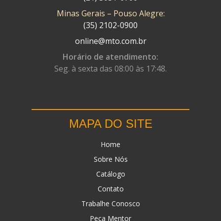
Minas Gerais – Pouso Alegre:
DN
(1)
(35) 2102-0900
DOMINATOR
(64)
online@mto.com.br
DUAS BARRAS
(23)
Horário de atendimento:
Seg. à sexta das 08:00 às 17:48.
EBF CAPACETES
(25)
EBF FURIOUS
(49)
EGK
(19)
MAPA DO SITE
ENERGY
(2)
Home
ERBS
(7)
Sobre Nós
FAR RAFAELA
(34)
Catálogo
FEY
(1)
Contato
FIREBREQ
(51)
Trabalhe Conosco
Peça Mentor
FLYNN
(23)