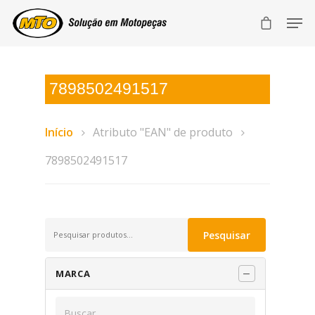
7898502491517
Início
Atributo "EAN" de produto
7898502491517
Pesquisar
Pesquisar
por:
MARCA