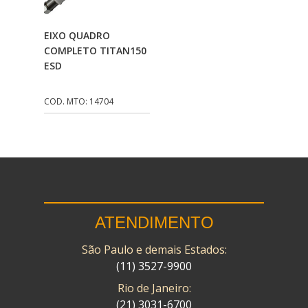
CMP
(10)
Adicionar Ao
EIXO QUADRO
COBREQ
(141)
Carrinho
COMPLETO TITAN150
ESD
COMETA
(320)
CONTROL FLEX
(92)
COD. MTO: 14704
CORTECO
(26)
CPL IMPORT
(133)
DANIDREA
(160)
DAYCO
(7)
ATENDIMENTO
DELTA
(17)
São Paulo e demais Estados:
DIA FRAG
(183)
(11) 3527-9900
DID
(7)
Rio de Janeiro:
DIVERSOS
(13)
(21) 3031-6700