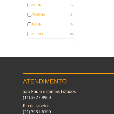
ARBYN
(62)
ARIZONA
(21)
ASPEN
(32)
AUROCH
(85)
AURORENSE
(143)
BLOCK
(1)
BRV BORRACHAS
(64)
CAWU
(10)
ATENDIMENTO
CISER
(1)
São Paulo e demais Estados:
CMP
(10)
(11) 3527-9900
COBREQ
(141)
Rio de Janeiro:
COMETA
(21) 3031-6700
(320)