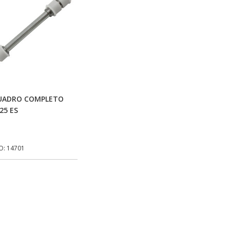
Adicionar Ao Carrinho
QUADRO COMPLETO
25 ES
O: 14701