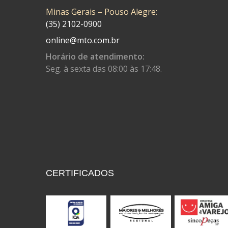
Minas Gerais – Pouso Alegre:
CONTROL FLEX
(92)
(35) 2102-0900
CORTECO
(26)
online@mto.com.br
CPL IMPORT
(133)
Horário de atendimento:
Seg. à sexta das 08:00 às 17:48.
DANIDREA
(160)
DAYCO
(7)
DELTA
(17)
DIA FRAG
(183)
DID
(7)
DIVERSOS
(13)
CERTIFICADOS
DN
(1)
DOMINATOR
(64)
DUAS BARRAS
(23)