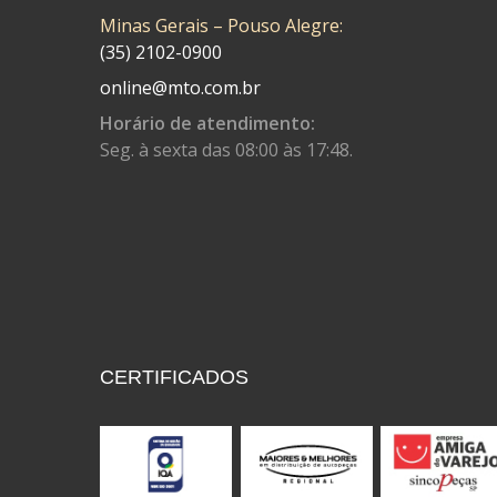
Minas Gerais – Pouso Alegre:
CONTROL FLEX
(92)
(35) 2102-0900
CORTECO
(26)
online@mto.com.br
CPL IMPORT
(133)
Horário de atendimento:
Seg. à sexta das 08:00 às 17:48.
DANIDREA
(160)
DAYCO
(7)
DELTA
(17)
DIA FRAG
(183)
DID
(7)
DIVERSOS
(13)
CERTIFICADOS
DN
(1)
DOMINATOR
(64)
DUAS BARRAS
(23)