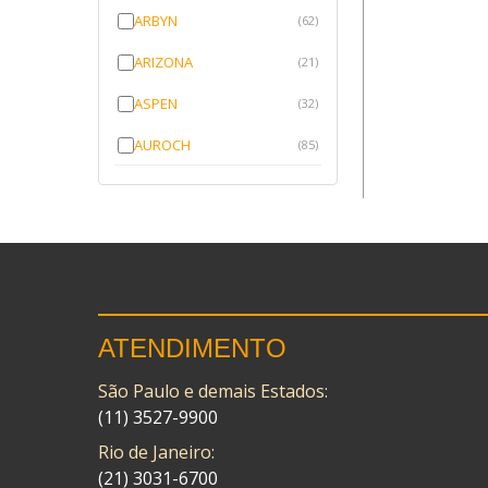
ARBYN
(62)
ARIZONA
(21)
ASPEN
(32)
AUROCH
(85)
AURORENSE
(143)
BLOCK
(1)
BRV BORRACHAS
(64)
CAWU
(10)
ATENDIMENTO
CISER
(1)
São Paulo e demais Estados:
CMP
(10)
(11) 3527-9900
COBREQ
(141)
Rio de Janeiro:
COMETA
(21) 3031-6700
(320)