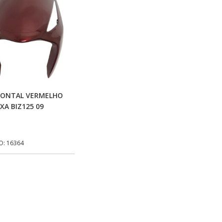
Adicionar Ao Carrinho
RONTAL VERMELHO
XA BIZ125 09
O: 16364