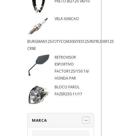
PRETO BIZ125 06/10
VELA IGNICAO
BURGMAN125/CITYCOM300/YES125/INTRUDER125
CR8E
RETROVISOR
ESPORTIVO
FACTOR125/150 16/
HONDA PAR
BLOCO FAROL
FAZER250 11/17
MARCA