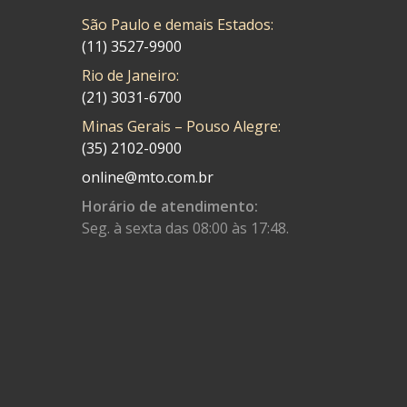
São Paulo e demais Estados:
CMP
(10)
(11) 3527-9900
COBREQ
(141)
Rio de Janeiro:
COMETA
(320)
(21) 3031-6700
Minas Gerais – Pouso Alegre:
CONTROL FLEX
(92)
(35) 2102-0900
CORTECO
(26)
online@mto.com.br
CPL IMPORT
(133)
Horário de atendimento:
Seg. à sexta das 08:00 às 17:48.
DANIDREA
(160)
DAYCO
(7)
DELTA
(17)
DIA FRAG
(183)
DID
(7)
DIVERSOS
(13)