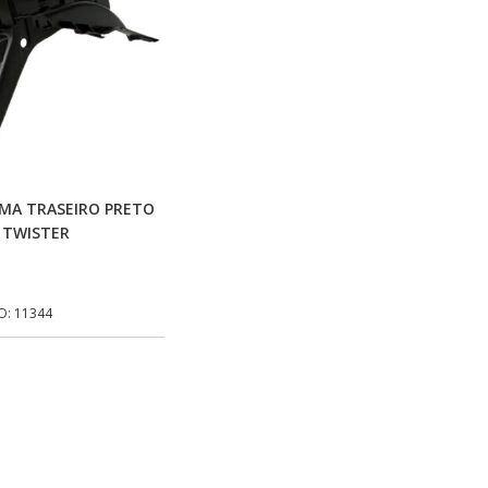
Adicionar Ao Carrinho
MA TRASEIRO PRETO
 TWISTER
O: 11344