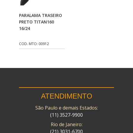
CMP
(10)
Adicionar Ao
PARALAMA TRASEIRO
COBREQ
(141)
Carrinho
PRETO TITAN160
16/24
COMETA
(320)
CONTROL FLEX
(92)
COD. MTO: 00912
CORTECO
(26)
CPL IMPORT
(133)
DANIDREA
(160)
DAYCO
(7)
ATENDIMENTO
DELTA
(17)
São Paulo e demais Estados:
DIA FRAG
(183)
(11) 3527-9900
DID
(7)
Rio de Janeiro:
DIVERSOS
(13)
(21) 3031-6700