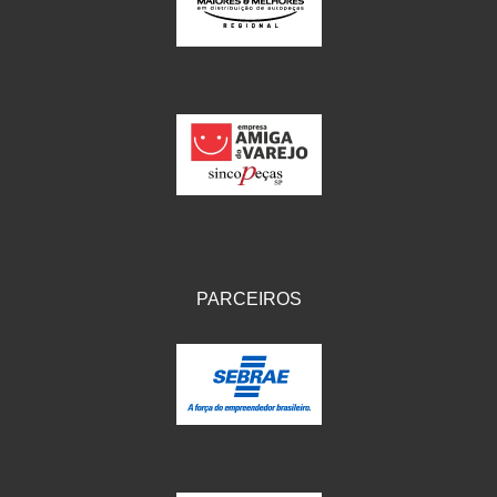
IKS
(154)
ILLION - EMBUS
(104)
IMPORTADO
(41)
JEROD
(5)
JOJAFER
(14)
KS
(104)
MAGNETRON
(496)
PARCEIROS
MELC
(9)
MGO MOLA
(137)
MOTO VISOR
(3)
MOTOBOR
(145)
MR
(28)