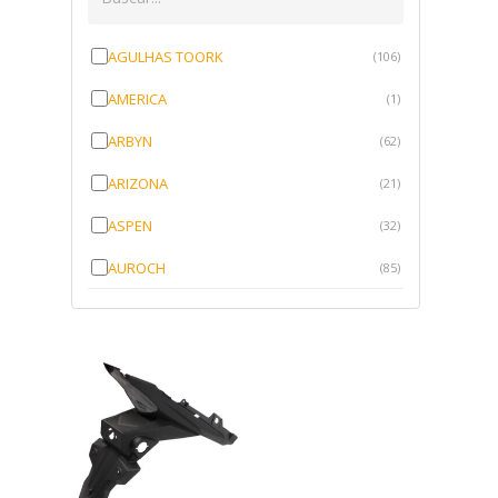
AGULHAS TOORK
(106)
AMERICA
(1)
ARBYN
(62)
ARIZONA
(21)
ASPEN
(32)
AUROCH
(85)
AURORENSE
(143)
BLOCK
(1)
BRV BORRACHAS
(64)
CAWU
(10)
CISER
(1)