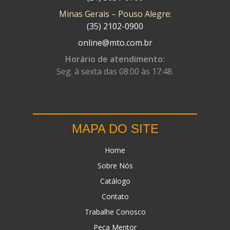
Minas Gerais – Pouso Alegre:
DN
(1)
(35) 2102-0900
DOMINATOR
(64)
online@mto.com.br
DUAS BARRAS
(23)
Horário de atendimento:
Seg. à sexta das 08:00 às 17:48.
EBF CAPACETES
(25)
EBF FURIOUS
(49)
EGK
(19)
MAPA DO SITE
ENERGY
(2)
Home
ERBS
(7)
Sobre Nós
FAR RAFAELA
(34)
Catálogo
FEY
(1)
Contato
FIREBREQ
(51)
Trabalhe Conosco
Peça Mentor
FLYNN
(23)