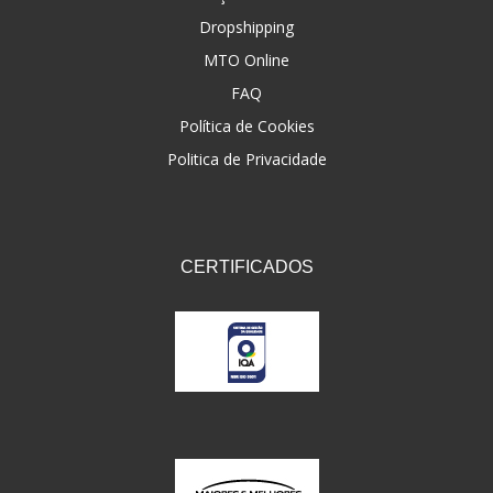
Dropshipping
FNA
(20)
MTO Online
FOCO DO BRASIL
(126)
FAQ
FW3
Política de Cookies
(72)
Politica de Privacidade
GEMOTO
(12)
GP TECH
(49)
GRENDENE
(9)
CERTIFICADOS
GT OIL
(6)
GULF OIL
(5)
GVS
(187)
HELIAR
(7)
HELLA
(8)