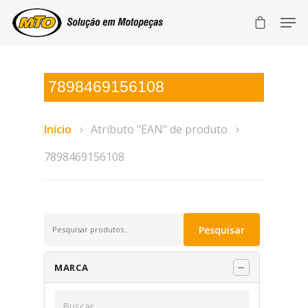
7898469156108
Início
Atributo "EAN" de produto
7898469156108
Pesquisar
Pesquisar
por:
MARCA