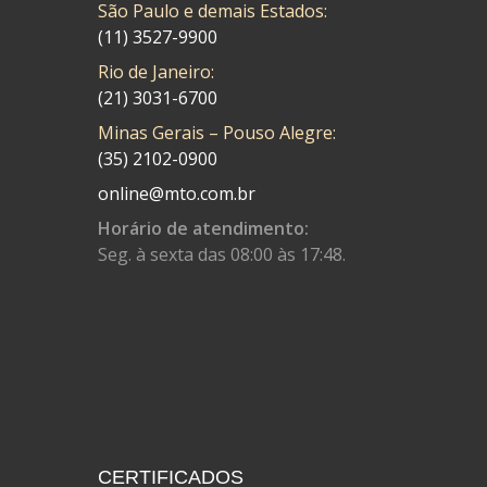
São Paulo e demais Estados:
CMP
(10)
(11) 3527-9900
COBREQ
(141)
Rio de Janeiro:
COMETA
(21) 3031-6700
(320)
Minas Gerais – Pouso Alegre:
CONTROL FLEX
(92)
(35) 2102-0900
CORTECO
(26)
online@mto.com.br
CPL IMPORT
(133)
Horário de atendimento:
Seg. à sexta das 08:00 às 17:48.
DANIDREA
(160)
DAYCO
(7)
DELTA
(17)
DIA FRAG
(183)
DID
(7)
DIVERSOS
(13)
CERTIFICADOS