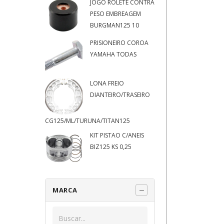
JOGO ROLETE CONTRA
PESO EMBREAGEM
BURGMAN125 10
PRISIONEIRO COROA
YAMAHA TODAS
LONA FREIO
DIANTEIRO/TRASEIRO
CG125/ML/TURUNA/TITAN125
KIT PISTAO C/ANEIS
BIZ125 KS 0,25
MARCA