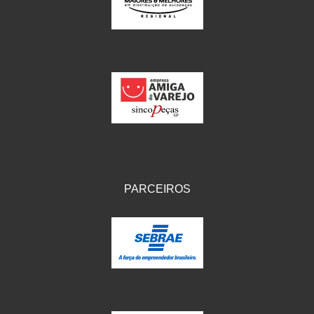
IKS
(154)
ILLION - EMBUS
(104)
IMPORTADO
(41)
JEROD
(5)
JOJAFER
(14)
KS
(104)
MAGNETRON
(496)
PARCEIROS
MELC
(9)
MGO MOLA
(137)
MOTO VISOR
(3)
MOTOBOR
(145)
MR
(28)