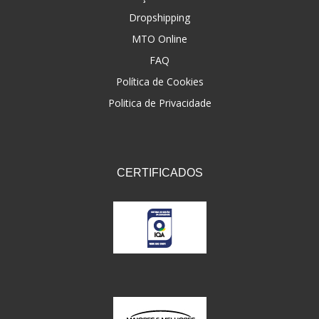
Dropshipping
FNA
(20)
MTO Online
FOCO DO BRASIL
(126)
FAQ
FW3
Política de Cookies
(72)
Politica de Privacidade
GEMOTO
(12)
GP TECH
(49)
GRENDENE
(9)
CERTIFICADOS
GT OIL
(6)
GULF OIL
(5)
GVS
(187)
HELIAR
(7)
HELLA
(8)