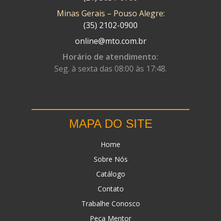
Minas Gerais – Pouso Alegre:
DN
(1)
(35) 2102-0900
DOMINATOR
(64)
online@mto.com.br
DUAS BARRAS
(23)
Horário de atendimento:
Seg. à sexta das 08:00 às 17:48.
EBF CAPACETES
(25)
EBF FURIOUS
(49)
EGK
(19)
MAPA DO SITE
ENERGY
(2)
Home
ERBS
(7)
Sobre Nós
FAR RAFAELA
(34)
Catálogo
FEY
(1)
Contato
FIREBREQ
(51)
Trabalhe Conosco
Peça Mentor
FLYNN
(23)