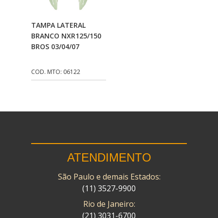
CMP
(10)
Adicionar Ao
TAMPA LATERAL
COBREQ
(141)
Carrinho
BRANCO NXR125/150
BROS 03/04/07
COMETA
(320)
CONTROL FLEX
(92)
COD. MTO: 06122
CORTECO
(26)
CPL IMPORT
(133)
DANIDREA
(160)
DAYCO
(7)
ATENDIMENTO
DELTA
(17)
São Paulo e demais Estados:
DIA FRAG
(183)
(11) 3527-9900
DID
(7)
Rio de Janeiro:
DIVERSOS
(13)
(21) 3031-6700