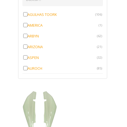
AGULHAS TOORK
(106)
AMERICA
(1)
ARBYN
(62)
ARIZONA
(21)
ASPEN
(32)
AUROCH
(85)
AURORENSE
(143)
BLOCK
(1)
BRV BORRACHAS
(64)
CAWU
(10)
CISER
(1)