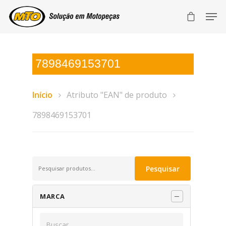
7898469153701
Início
Atributo "EAN" de produto
7898469153701
Pesquisar
Pesquisar
por:
MARCA