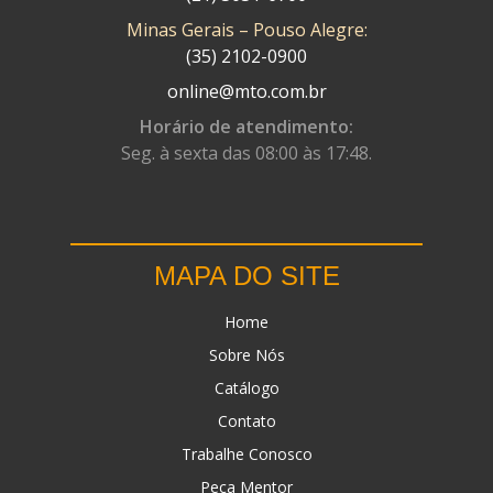
Minas Gerais – Pouso Alegre:
DN
(1)
(35) 2102-0900
DOMINATOR
(64)
online@mto.com.br
DUAS BARRAS
(23)
Horário de atendimento:
Seg. à sexta das 08:00 às 17:48.
EBF CAPACETES
(25)
EBF FURIOUS
(49)
EGK
(19)
MAPA DO SITE
ENERGY
(2)
Home
ERBS
(7)
Sobre Nós
FAR RAFAELA
(34)
Catálogo
FEY
(1)
Contato
FIREBREQ
(51)
Trabalhe Conosco
Peça Mentor
FLYNN
(23)