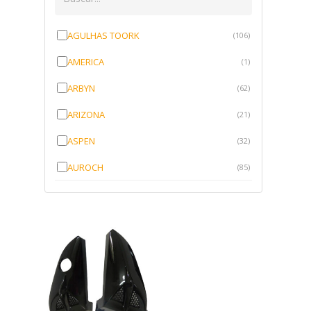
AGULHAS TOORK
(106)
AMERICA
(1)
ARBYN
(62)
ARIZONA
(21)
ASPEN
(32)
AUROCH
(85)
AURORENSE
(143)
BLOCK
(1)
BRV BORRACHAS
(64)
CAWU
(10)
CISER
(1)