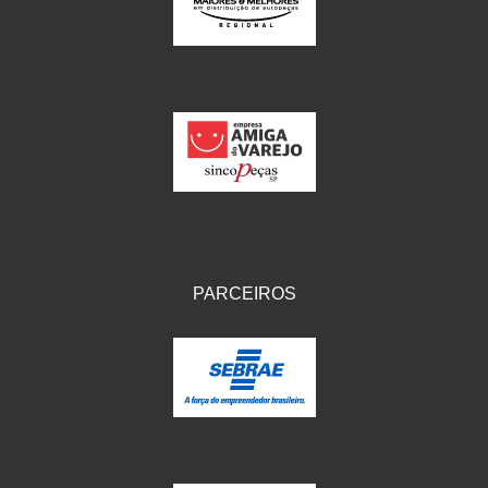
IKS
(154)
ILLION - EMBUS
(104)
IMPORTADO
(41)
JEROD
(5)
JOJAFER
(14)
KS
(104)
MAGNETRON
(496)
PARCEIROS
MELC
(9)
MGO MOLA
(137)
MOTO VISOR
(3)
MOTOBOR
(145)
MR
(28)