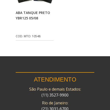
CMP
(10)
Adicionar Ao
ABA TANQUE PRETO
COBREQ
(141)
Carrinho
YBR125 05/08
COMETA
(320)
CONTROL FLEX
(92)
COD. MTO: 10548
CORTECO
(26)
CPL IMPORT
(133)
DANIDREA
(160)
DAYCO
(7)
ATENDIMENTO
DELTA
(17)
São Paulo e demais Estados:
DIA FRAG
(183)
(11) 3527-9900
DID
(7)
Rio de Janeiro:
DIVERSOS
(13)
(21) 3031-6700