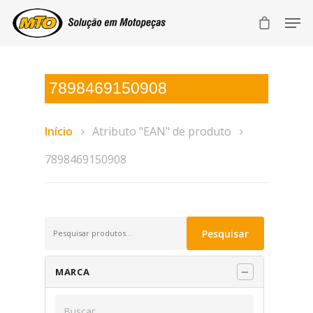
7898469150908
Início
Atributo "EAN" de produto
7898469150908
Pesquisar
Pesquisar
por:
MARCA