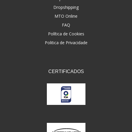
Dropshipping
FNA
(20)
MTO Online
FOCO DO BRASIL
(126)
FAQ
FW3
Política de Cookies
(72)
Politica de Privacidade
GEMOTO
(12)
GP TECH
(49)
GRENDENE
(9)
CERTIFICADOS
GT OIL
(6)
GULF OIL
(5)
GVS
(187)
HELIAR
(7)
HELLA
(8)