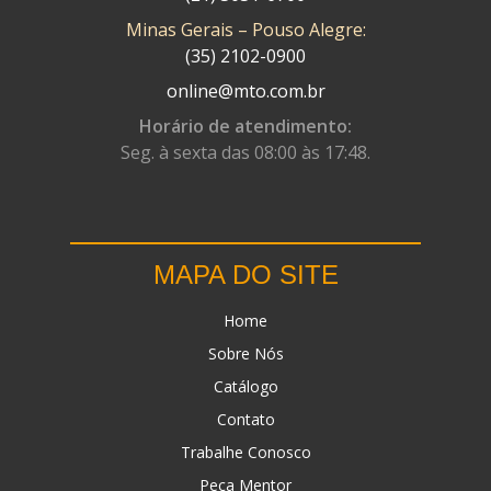
Minas Gerais – Pouso Alegre:
DN
(1)
(35) 2102-0900
DOMINATOR
(64)
online@mto.com.br
DUAS BARRAS
(23)
Horário de atendimento:
Seg. à sexta das 08:00 às 17:48.
EBF CAPACETES
(25)
EBF FURIOUS
(49)
EGK
(19)
MAPA DO SITE
ENERGY
(2)
Home
ERBS
(7)
Sobre Nós
FAR RAFAELA
(34)
Catálogo
FEY
(1)
Contato
FIREBREQ
(51)
Trabalhe Conosco
Peça Mentor
FLYNN
(23)