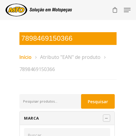
7898469150366
Início
Atributo "EAN" de produto
7898469150366
Pesquisar
Pesquisar
por:
MARCA