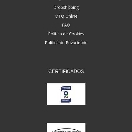
Dropshipping
FNA
(20)
MTO Online
FOCO DO BRASIL
(126)
FAQ
FW3
Política de Cookies
(72)
Politica de Privacidade
GEMOTO
(12)
GP TECH
(49)
GRENDENE
(9)
CERTIFICADOS
GT OIL
(6)
GULF OIL
(5)
GVS
(187)
HELIAR
(7)
HELLA
(8)