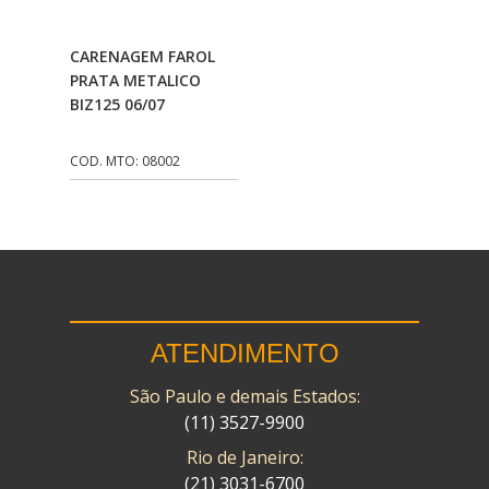
CMP
(10)
Adicionar Ao
CARENAGEM FAROL
COBREQ
(141)
Carrinho
PRATA METALICO
BIZ125 06/07
COMETA
(320)
CONTROL FLEX
(92)
COD. MTO: 08002
CORTECO
(26)
CPL IMPORT
(133)
DANIDREA
(160)
DAYCO
(7)
ATENDIMENTO
DELTA
(17)
São Paulo e demais Estados:
DIA FRAG
(183)
(11) 3527-9900
DID
(7)
Rio de Janeiro:
DIVERSOS
(13)
(21) 3031-6700