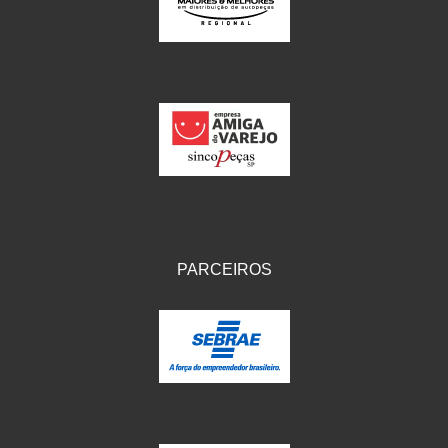
IKS
(154)
ILLION - EMBUS
(104)
IMPORTADO
(41)
JEROD
(5)
JOJAFER
(14)
KS
(104)
MAGNETRON
(496)
PARCEIROS
MELC
(9)
MGO MOLA
(137)
MOTO VISOR
(3)
MOTOBOR
(145)
MR
(28)