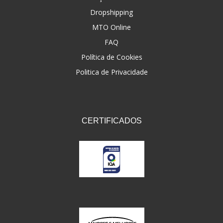
Dropshipping
FNA
(20)
MTO Online
FOCO DO BRASIL
(126)
FAQ
FW3
Política de Cookies
(72)
Politica de Privacidade
GEMOTO
(12)
GP TECH
(49)
GRENDENE
(9)
CERTIFICADOS
GT OIL
(6)
GULF OIL
(5)
GVS
(187)
HELIAR
(7)
HELLA
(8)