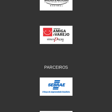
IKS
(154)
ILLION - EMBUS
(104)
IMPORTADO
(41)
JEROD
(5)
JOJAFER
(14)
KS
(104)
MAGNETRON
(496)
PARCEIROS
MELC
(9)
MGO MOLA
(137)
MOTO VISOR
(3)
MOTOBOR
(145)
MR
(28)