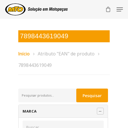
7898443619049
Início
Atributo "EAN" de produto
7898443619049
Pesquisar
Pesquisar
por:
MARCA