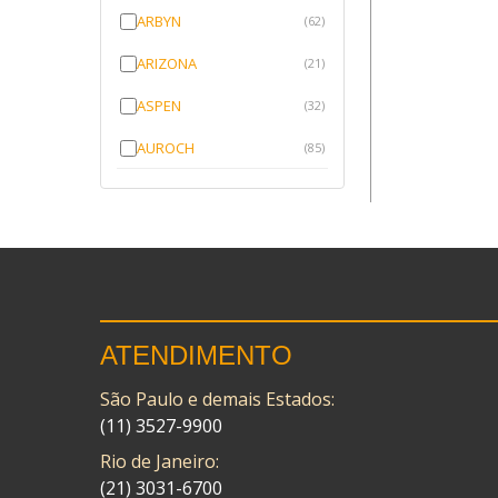
ARBYN
(62)
ARIZONA
(21)
ASPEN
(32)
AUROCH
(85)
AURORENSE
(143)
BLOCK
(1)
BRV BORRACHAS
(64)
CAWU
(10)
ATENDIMENTO
CISER
(1)
São Paulo e demais Estados:
CMP
(10)
(11) 3527-9900
COBREQ
(141)
Rio de Janeiro:
COMETA
(21) 3031-6700
(320)