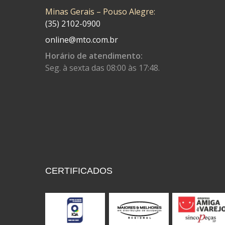
Minas Gerais – Pouso Alegre:
CONTROL FLEX
(92)
(35) 2102-0900
CORTECO
(26)
online@mto.com.br
CPL IMPORT
(133)
Horário de atendimento:
Seg. à sexta das 08:00 às 17:48.
DANIDREA
(160)
DAYCO
(7)
DELTA
(17)
DIA FRAG
(183)
DID
(7)
DIVERSOS
(13)
CERTIFICADOS
DN
(1)
DOMINATOR
(64)
DUAS BARRAS
(23)