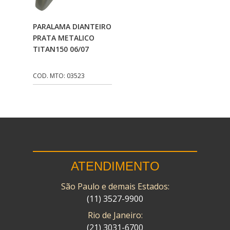
CMP
(10)
Adicionar Ao
PARALAMA DIANTEIRO
COBREQ
(141)
Carrinho
PRATA METALICO
TITAN150 06/07
COMETA
(320)
CONTROL FLEX
(92)
COD. MTO: 03523
CORTECO
(26)
CPL IMPORT
(133)
DANIDREA
(160)
DAYCO
(7)
ATENDIMENTO
DELTA
(17)
São Paulo e demais Estados:
DIA FRAG
(183)
(11) 3527-9900
DID
(7)
Rio de Janeiro:
DIVERSOS
(13)
(21) 3031-6700