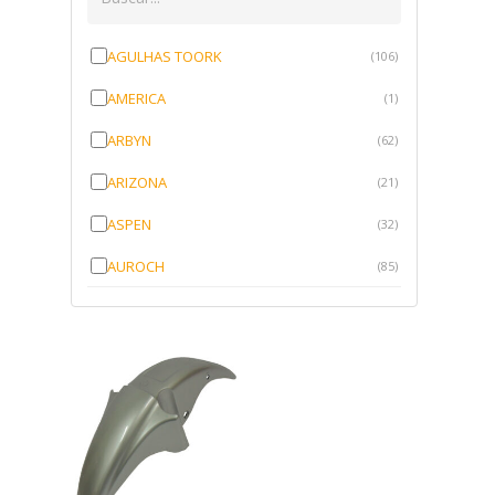
AGULHAS TOORK
(106)
AMERICA
(1)
ARBYN
(62)
ARIZONA
(21)
ASPEN
(32)
AUROCH
(85)
AURORENSE
(143)
BLOCK
(1)
BRV BORRACHAS
(64)
CAWU
(10)
CISER
(1)