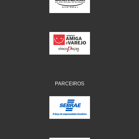
IKS
(154)
ILLION - EMBUS
(104)
IMPORTADO
(41)
JEROD
(5)
JOJAFER
(14)
KS
(104)
MAGNETRON
(496)
PARCEIROS
MELC
(9)
MGO MOLA
(137)
MOTO VISOR
(3)
MOTOBOR
(145)
MR
(28)