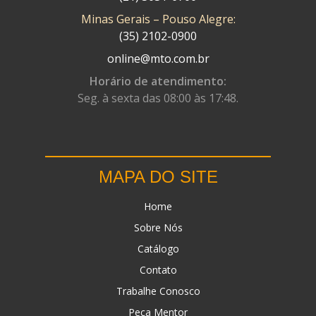
Minas Gerais – Pouso Alegre:
DN
(1)
(35) 2102-0900
DOMINATOR
(64)
online@mto.com.br
DUAS BARRAS
(23)
Horário de atendimento:
Seg. à sexta das 08:00 às 17:48.
EBF CAPACETES
(25)
EBF FURIOUS
(49)
EGK
(19)
MAPA DO SITE
ENERGY
(2)
Home
ERBS
(7)
Sobre Nós
FAR RAFAELA
(34)
Catálogo
FEY
(1)
Contato
FIREBREQ
(51)
Trabalhe Conosco
Peça Mentor
FLYNN
(23)