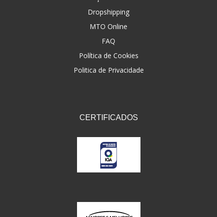
Dropshipping
FNA
(20)
MTO Online
FOCO DO BRASIL
(126)
FAQ
FW3
Política de Cookies
(72)
Politica de Privacidade
GEMOTO
(12)
GP TECH
(49)
GRENDENE
(9)
CERTIFICADOS
GT OIL
(6)
GULF OIL
(5)
GVS
(187)
HELIAR
(7)
HELLA
(8)