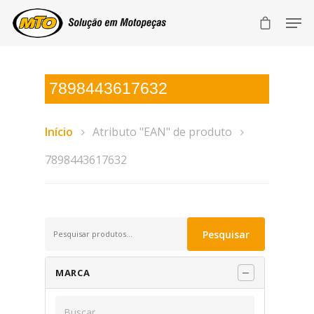
7898443617632
Início
Atributo "EAN" de produto
7898443617632
Pesquisar
Pesquisar
por:
MARCA