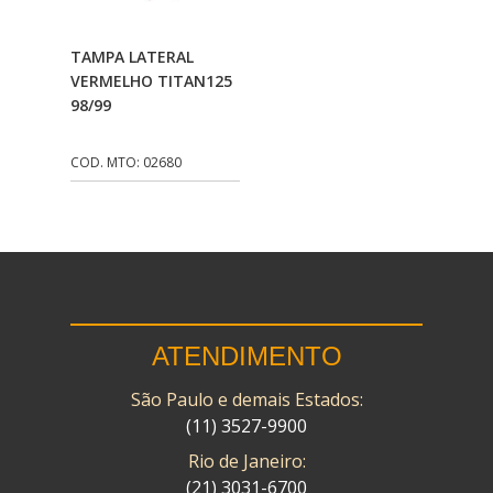
CMP
(10)
Adicionar Ao
TAMPA LATERAL
COBREQ
(141)
Carrinho
VERMELHO TITAN125
98/99
COMETA
(320)
CONTROL FLEX
(92)
COD. MTO: 02680
CORTECO
(26)
CPL IMPORT
(133)
DANIDREA
(160)
DAYCO
(7)
ATENDIMENTO
DELTA
(17)
São Paulo e demais Estados:
DIA FRAG
(183)
(11) 3527-9900
DID
(7)
Rio de Janeiro:
DIVERSOS
(13)
(21) 3031-6700