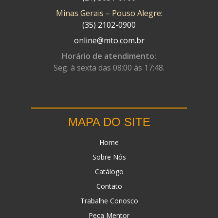
Minas Gerais – Pouso Alegre:
DN
(1)
(35) 2102-0900
DOMINATOR
(64)
online@mto.com.br
DUAS BARRAS
(23)
Horário de atendimento:
Seg. à sexta das 08:00 às 17:48.
EBF CAPACETES
(25)
EBF FURIOUS
(49)
EGK
(19)
MAPA DO SITE
ENERGY
(2)
Home
ERBS
(7)
Sobre Nós
FAR RAFAELA
(34)
Catálogo
FEY
(1)
Contato
FIREBREQ
(51)
Trabalhe Conosco
Peça Mentor
FLYNN
(23)