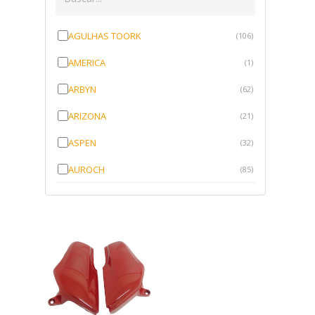
AGULHAS TOORK
(106)
AMERICA
(1)
ARBYN
(62)
ARIZONA
(21)
ASPEN
(32)
AUROCH
(85)
AURORENSE
(143)
BLOCK
(1)
BRV BORRACHAS
(64)
CAWU
(10)
CISER
(1)