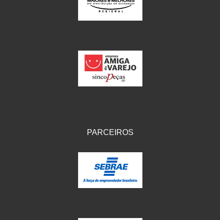
IKS
(154)
ILLION - EMBUS
(104)
IMPORTADO
(41)
JEROD
(5)
JOJAFER
(14)
KS
(104)
MAGNETRON
(496)
PARCEIROS
MELC
(9)
MGO MOLA
(137)
MOTO VISOR
(3)
MOTOBOR
(145)
MR
(28)