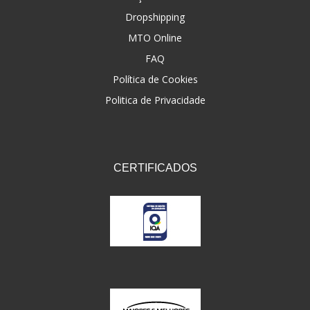
Dropshipping
FNA
(20)
MTO Online
FOCO DO BRASIL
(126)
FAQ
FW3
Política de Cookies
(72)
Politica de Privacidade
GEMOTO
(12)
GP TECH
(49)
GRENDENE
(9)
CERTIFICADOS
GT OIL
(6)
GULF OIL
(5)
GVS
(187)
HELIAR
(7)
HELLA
(8)