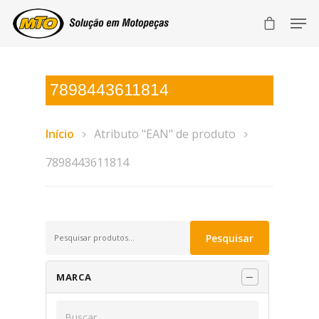
7898443611814
Início
Atributo "EAN" de produto
7898443611814
Pesquisar
Pesquisar
por:
MARCA