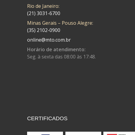
COBREQ
(141)
Rio de Janeiro:
COMETA
(21) 3031-6700
(320)
Minas Gerais – Pouso Alegre:
CONTROL FLEX
(92)
(35) 2102-0900
CORTECO
(26)
online@mto.com.br
CPL IMPORT
(133)
Horário de atendimento:
Seg. à sexta das 08:00 às 17:48.
DANIDREA
(160)
DAYCO
(7)
DELTA
(17)
DIA FRAG
(183)
DID
(7)
DIVERSOS
(13)
CERTIFICADOS
DN
(1)