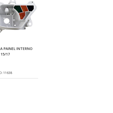
Adicionar Ao Carrinho
A PAINEL INTERNO
 15/17
O: 11638