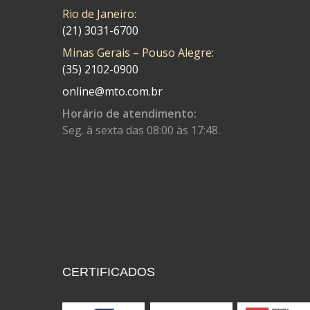
COBREQ
(141)
Rio de Janeiro:
COMETA
(21) 3031-6700
(320)
Minas Gerais – Pouso Alegre:
CONTROL FLEX
(92)
(35) 2102-0900
CORTECO
(26)
online@mto.com.br
CPL IMPORT
(133)
Horário de atendimento:
Seg. à sexta das 08:00 às 17:48.
DANIDREA
(160)
DAYCO
(7)
DELTA
(17)
DIA FRAG
(183)
DID
(7)
DIVERSOS
(13)
CERTIFICADOS
DN
(1)