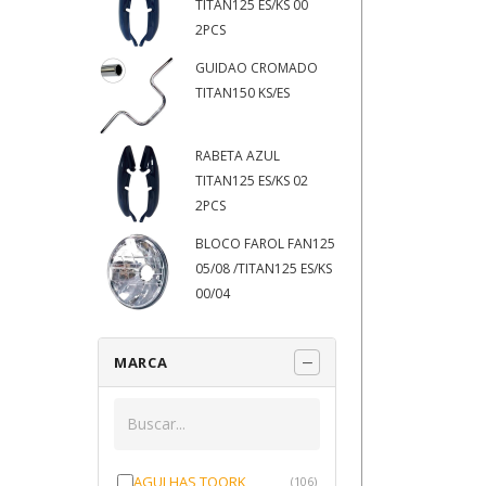
TITAN125 ES/KS 00
2PCS
GUIDAO CROMADO
TITAN150 KS/ES
RABETA AZUL
TITAN125 ES/KS 02
2PCS
BLOCO FAROL FAN125
05/08 /TITAN125 ES/KS
00/04
MARCA
AGULHAS TOORK
(106)