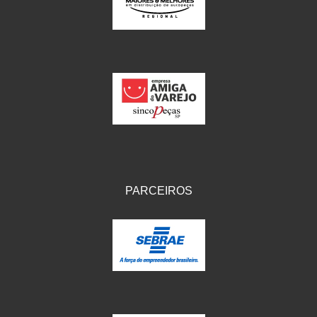
IKS
(154)
ILLION - EMBUS
(104)
IMPORTADO
(41)
JEROD
(5)
JOJAFER
(14)
KS
(104)
MAGNETRON
(496)
PARCEIROS
MELC
(9)
MGO MOLA
(137)
MOTO VISOR
(3)
MOTOBOR
(145)
MR
(28)