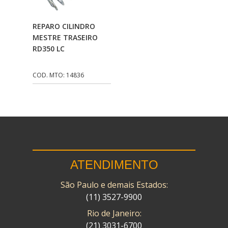
CMP
(10)
Adicionar Ao
REPARO CILINDRO
COBREQ
(141)
Carrinho
MESTRE TRASEIRO
RD350 LC
COMETA
(320)
CONTROL FLEX
(92)
COD. MTO: 14836
CORTECO
(26)
CPL IMPORT
(133)
DANIDREA
(160)
DAYCO
(7)
ATENDIMENTO
DELTA
(17)
São Paulo e demais Estados:
DIA FRAG
(183)
(11) 3527-9900
DID
(7)
Rio de Janeiro:
DIVERSOS
(13)
(21) 3031-6700