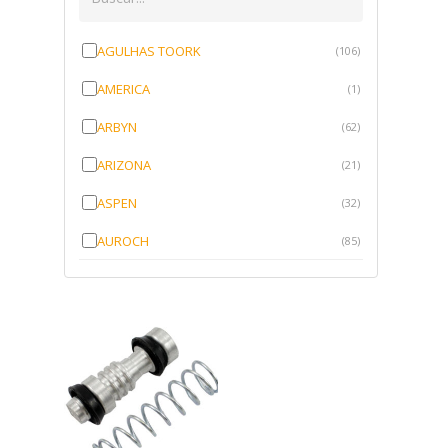
AGULHAS TOORK
(106)
AMERICA
(1)
ARBYN
(62)
ARIZONA
(21)
ASPEN
(32)
AUROCH
(85)
AURORENSE
(143)
BLOCK
(1)
BRV BORRACHAS
(64)
CAWU
(10)
CISER
(1)