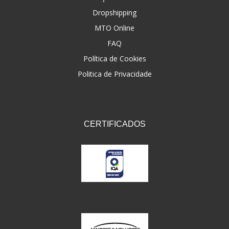
Dropshipping
FNA
(20)
MTO Online
FOCO DO BRASIL
(126)
FAQ
FW3
Política de Cookies
(72)
Politica de Privacidade
GEMOTO
(12)
GP TECH
(49)
GRENDENE
(9)
CERTIFICADOS
GT OIL
(6)
GULF OIL
(5)
GVS
(187)
HELIAR
(7)
HELLA
(8)