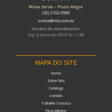
Minas Gerais – Pouso Alegre:
DN
(1)
(35) 2102-0900
DOMINATOR
(64)
online@mto.com.br
DUAS BARRAS
(23)
Horário de atendimento:
Seg. à sexta das 08:00 às 17:48.
EBF CAPACETES
(25)
EBF FURIOUS
(49)
EGK
(19)
MAPA DO SITE
ENERGY
(2)
Home
ERBS
(7)
Sobre Nós
FAR RAFAELA
(34)
Catálogo
FEY
(1)
Contato
FIREBREQ
(51)
Trabalhe Conosco
Peça Mentor
FLYNN
(23)