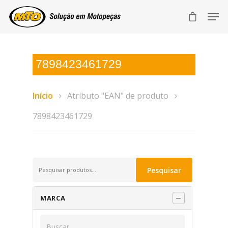
7898423461729
Início
Atributo "EAN" de produto
7898423461729
Pesquisar
Pesquisar
por:
MARCA