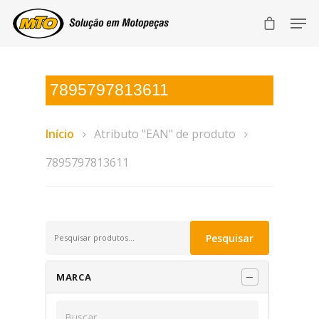
7895797813611
Início
Atributo "EAN" de produto
7895797813611
Pesquisar
Pesquisar
por:
MARCA