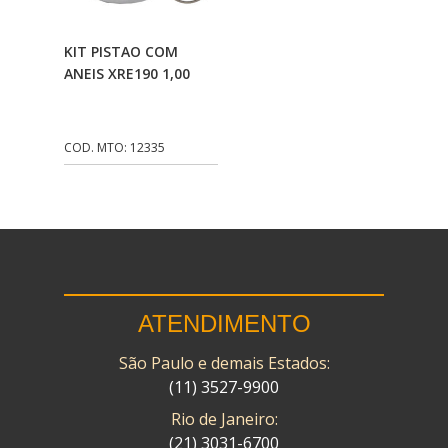
CMP
(10)
Adicionar Ao
KIT PISTAO COM
COBREQ
(141)
Carrinho
ANEIS XRE190 1,00
COMETA
(320)
CONTROL FLEX
(92)
COD. MTO: 12335
CORTECO
(26)
CPL IMPORT
(133)
DANIDREA
(160)
DAYCO
(7)
ATENDIMENTO
DELTA
(17)
São Paulo e demais Estados:
DIA FRAG
(183)
(11) 3527-9900
DID
(7)
Rio de Janeiro:
DIVERSOS
(13)
(21) 3031-6700