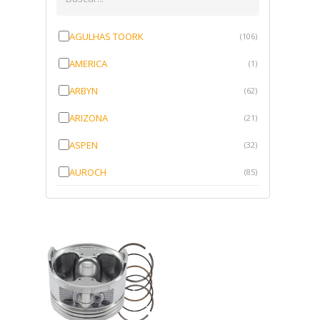
AGULHAS TOORK
(106)
AMERICA
(1)
ARBYN
(62)
ARIZONA
(21)
ASPEN
(32)
AUROCH
(85)
AURORENSE
(143)
BLOCK
(1)
BRV BORRACHAS
(64)
CAWU
(10)
CISER
(1)