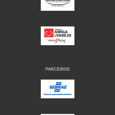
IKS
(154)
ILLION - EMBUS
(104)
IMPORTADO
(41)
JEROD
(5)
JOJAFER
(14)
KS
(104)
MAGNETRON
(496)
PARCEIROS
MELC
(9)
MGO MOLA
(137)
MOTO VISOR
(3)
MOTOBOR
(145)
MR
(28)