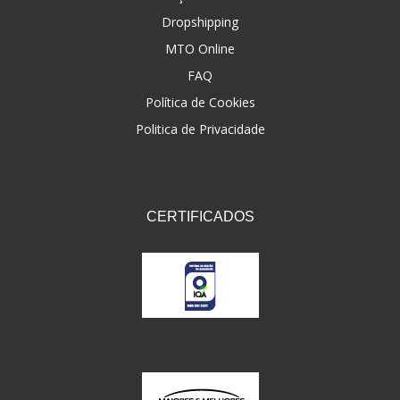
Dropshipping
FNA
(20)
MTO Online
FOCO DO BRASIL
(126)
FAQ
FW3
Política de Cookies
(72)
Politica de Privacidade
GEMOTO
(12)
GP TECH
(49)
GRENDENE
(9)
CERTIFICADOS
GT OIL
(6)
GULF OIL
(5)
GVS
(187)
HELIAR
(7)
HELLA
(8)