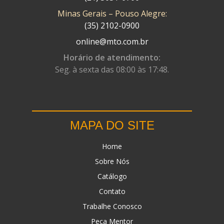
Minas Gerais – Pouso Alegre:
DN
(1)
(35) 2102-0900
DOMINATOR
(64)
online@mto.com.br
DUAS BARRAS
(23)
Horário de atendimento:
Seg. à sexta das 08:00 às 17:48.
EBF CAPACETES
(25)
EBF FURIOUS
(49)
EGK
(19)
MAPA DO SITE
ENERGY
(2)
Home
ERBS
(7)
Sobre Nós
FAR RAFAELA
(34)
Catálogo
FEY
(1)
Contato
FIREBREQ
(51)
Trabalhe Conosco
Peça Mentor
FLYNN
(23)