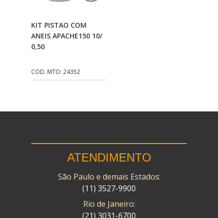
CMP
(10)
Adicionar Ao
KIT PISTAO COM
COBREQ
(141)
Carrinho
ANEIS APACHE150 10/
0,50
COMETA
(320)
CONTROL FLEX
(92)
COD. MTO: 24352
CORTECO
(26)
CPL IMPORT
(133)
DANIDREA
(160)
DAYCO
(7)
ATENDIMENTO
DELTA
(17)
São Paulo e demais Estados:
DIA FRAG
(183)
(11) 3527-9900
DID
(7)
Rio de Janeiro:
DIVERSOS
(13)
(21) 3031-6700