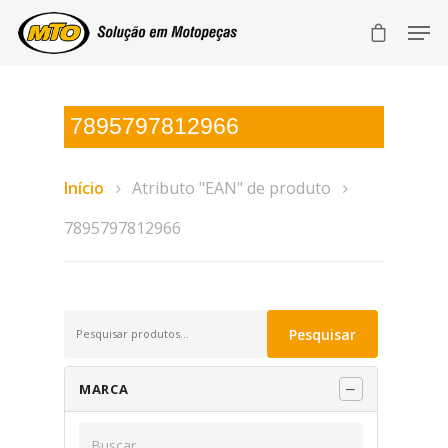
7895797812966
Início
Atributo "EAN" de produto
7895797812966
Pesquisar
Pesquisar
por:
MARCA