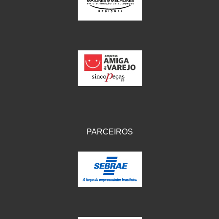
IKS
(154)
ILLION - EMBUS
(104)
IMPORTADO
(41)
JEROD
(5)
JOJAFER
(14)
KS
(104)
MAGNETRON
(496)
PARCEIROS
MELC
(9)
MGO MOLA
(137)
MOTO VISOR
(3)
MOTOBOR
(145)
MR
(28)