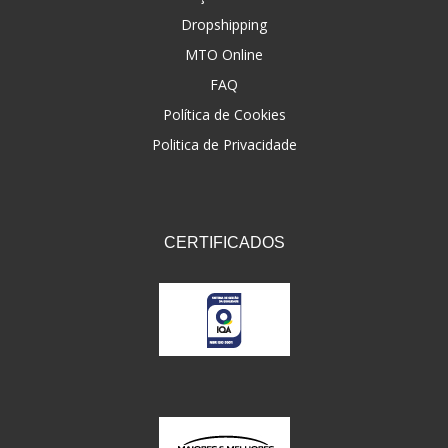
Dropshipping
FNA
(20)
MTO Online
FOCO DO BRASIL
(126)
FAQ
FW3
Política de Cookies
(72)
Politica de Privacidade
GEMOTO
(12)
GP TECH
(49)
GRENDENE
(9)
CERTIFICADOS
GT OIL
(6)
GULF OIL
(5)
GVS
(187)
HELIAR
(7)
HELLA
(8)