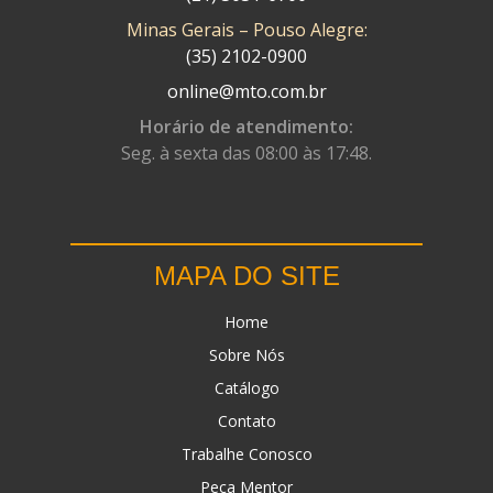
Minas Gerais – Pouso Alegre:
DN
(1)
(35) 2102-0900
DOMINATOR
(64)
online@mto.com.br
DUAS BARRAS
(23)
Horário de atendimento:
Seg. à sexta das 08:00 às 17:48.
EBF CAPACETES
(25)
EBF FURIOUS
(49)
EGK
(19)
MAPA DO SITE
ENERGY
(2)
Home
ERBS
(7)
Sobre Nós
FAR RAFAELA
(34)
Catálogo
FEY
(1)
Contato
FIREBREQ
(51)
Trabalhe Conosco
Peça Mentor
FLYNN
(23)