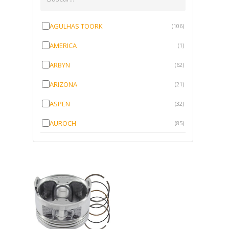
AGULHAS TOORK
(106)
AMERICA
(1)
ARBYN
(62)
ARIZONA
(21)
ASPEN
(32)
AUROCH
(85)
AURORENSE
(143)
BLOCK
(1)
BRV BORRACHAS
(64)
CAWU
(10)
CISER
(1)