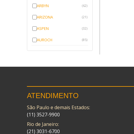
ARBYN
(62)
ARIZONA
(21)
ASPEN
(32)
AUROCH
(85)
AURORENSE
(143)
BLOCK
(1)
BRV BORRACHAS
(64)
CAWU
(10)
ATENDIMENTO
CISER
(1)
São Paulo e demais Estados:
CMP
(10)
(11) 3527-9900
COBREQ
(141)
Rio de Janeiro:
COMETA
(21) 3031-6700
(320)