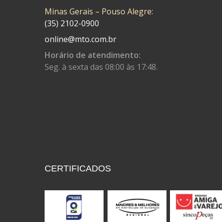
Minas Gerais – Pouso Alegre:
CONTROL FLEX
(92)
(35) 2102-0900
CORTECO
(26)
online@mto.com.br
CPL IMPORT
(133)
Horário de atendimento:
Seg. à sexta das 08:00 às 17:48.
DANIDREA
(160)
DAYCO
(7)
DELTA
(17)
DIA FRAG
(183)
DID
(7)
DIVERSOS
(13)
CERTIFICADOS
DN
(1)
DOMINATOR
(64)
DUAS BARRAS
(23)