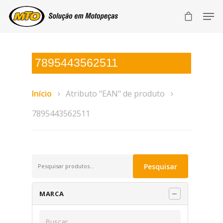
7895443562511
Início
Atributo "EAN" de produto
7895443562511
Pesquisar
Pesquisar
por:
MARCA