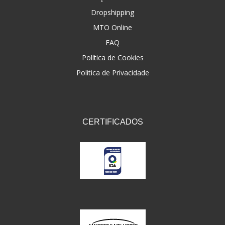
Dropshipping
FNA
(20)
MTO Online
FOCO DO BRASIL
(126)
FAQ
FW3
Política de Cookies
(72)
Politica de Privacidade
GEMOTO
(12)
GP TECH
(49)
GRENDENE
(9)
CERTIFICADOS
GT OIL
(6)
GULF OIL
(5)
GVS
(187)
HELIAR
(7)
HELLA
(8)