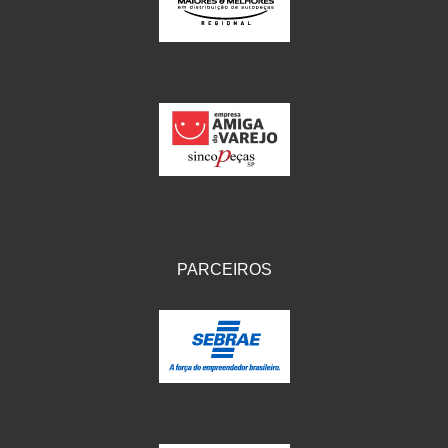
IKS
(154)
ILLION - EMBUS
(104)
IMPORTADO
(41)
JEROD
(5)
JOJAFER
(14)
KS
(104)
MAGNETRON
(496)
PARCEIROS
MELC
(9)
MGO MOLA
(137)
MOTO VISOR
(3)
MOTOBOR
(145)
MR
(28)