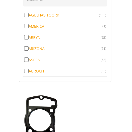
AGULHAS TOORK
(106)
AMERICA
(1)
ARBYN
(62)
ARIZONA
(21)
ASPEN
(32)
AUROCH
(85)
AURORENSE
(143)
BLOCK
(1)
BRV BORRACHAS
(64)
CAWU
(10)
CISER
(1)