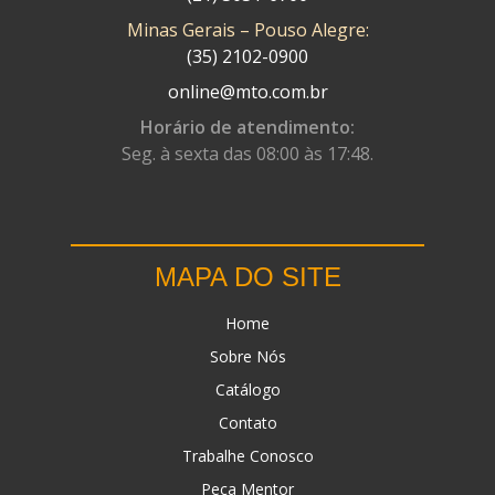
Minas Gerais – Pouso Alegre:
DN
(1)
(35) 2102-0900
DOMINATOR
(64)
online@mto.com.br
DUAS BARRAS
(23)
Horário de atendimento:
Seg. à sexta das 08:00 às 17:48.
EBF CAPACETES
(25)
EBF FURIOUS
(49)
EGK
(19)
MAPA DO SITE
ENERGY
(2)
Home
ERBS
(7)
Sobre Nós
FAR RAFAELA
(34)
Catálogo
FEY
(1)
Contato
FIREBREQ
(51)
Trabalhe Conosco
Peça Mentor
FLYNN
(23)