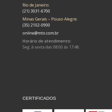
COBREQ
(141)
Rio de Janeiro:
COMETA
(320)
(21) 3031-6700
Minas Gerais – Pouso Alegre:
CONTROL FLEX
(92)
(35) 2102-0900
CORTECO
(26)
online@mto.com.br
CPL IMPORT
(133)
Horário de atendimento:
Seg. à sexta das 08:00 às 17:48.
DANIDREA
(160)
DAYCO
(7)
DELTA
(17)
DIA FRAG
(183)
DID
(7)
DIVERSOS
(13)
CERTIFICADOS
DN
(1)