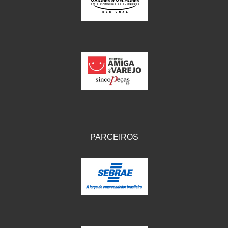
IKS
(154)
ILLION - EMBUS
(104)
IMPORTADO
(41)
JEROD
(5)
JOJAFER
(14)
KS
(104)
MAGNETRON
(496)
PARCEIROS
MELC
(9)
MGO MOLA
(137)
MOTO VISOR
(3)
MOTOBOR
(145)
MR
(28)