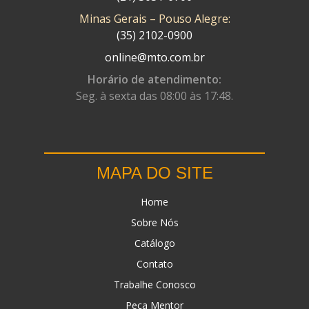
Minas Gerais – Pouso Alegre:
DN
(1)
(35) 2102-0900
DOMINATOR
(64)
online@mto.com.br
DUAS BARRAS
(23)
Horário de atendimento:
Seg. à sexta das 08:00 às 17:48.
EBF CAPACETES
(25)
EBF FURIOUS
(49)
EGK
(19)
MAPA DO SITE
ENERGY
(2)
Home
ERBS
(7)
Sobre Nós
FAR RAFAELA
(34)
Catálogo
FEY
(1)
Contato
FIREBREQ
(51)
Trabalhe Conosco
Peça Mentor
FLYNN
(23)