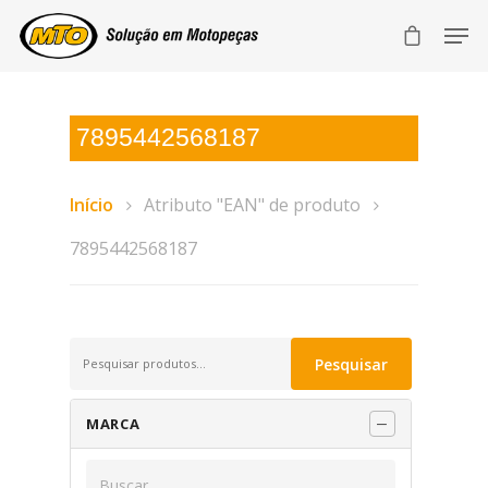
7895442568187
Início
Atributo "EAN" de produto
7895442568187
Pesquisar
Pesquisar
por:
MARCA