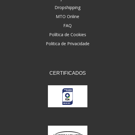
Dropshipping
FNA
(20)
MTO Online
FOCO DO BRASIL
(126)
FAQ
FW3
Política de Cookies
(72)
Politica de Privacidade
GEMOTO
(12)
GP TECH
(49)
GRENDENE
(9)
CERTIFICADOS
GT OIL
(6)
GULF OIL
(5)
GVS
(187)
HELIAR
(7)
HELLA
(8)