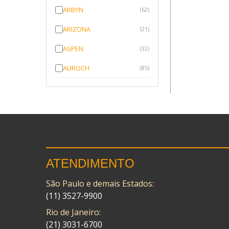
ARBYN
(62)
ARIZONA
(21)
ASPEN
(32)
AUROCH
(85)
AURORENSE
(143)
BLOCK
(1)
BRV BORRACHAS
(64)
CAWU
(10)
ATENDIMENTO
CISER
(1)
São Paulo e demais Estados:
CMP
(10)
(11) 3527-9900
COBREQ
(141)
Rio de Janeiro:
COMETA
(21) 3031-6700
(320)