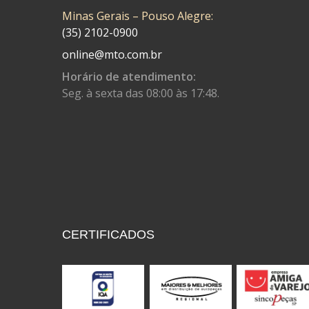
Minas Gerais – Pouso Alegre:
CONTROL FLEX
(92)
(35) 2102-0900
CORTECO
(26)
online@mto.com.br
CPL IMPORT
(133)
Horário de atendimento:
Seg. à sexta das 08:00 às 17:48.
DANIDREA
(160)
DAYCO
(7)
DELTA
(17)
DIA FRAG
(183)
DID
(7)
DIVERSOS
(13)
CERTIFICADOS
DN
(1)
DOMINATOR
(64)
DUAS BARRAS
(23)