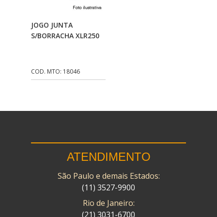
CMP
(10)
Adicionar Ao
JOGO JUNTA
COBREQ
(141)
Carrinho
S/BORRACHA XLR250
COMETA
(320)
CONTROL FLEX
(92)
COD. MTO: 18046
CORTECO
(26)
CPL IMPORT
(133)
DANIDREA
(160)
DAYCO
(7)
ATENDIMENTO
DELTA
(17)
São Paulo e demais Estados:
DIA FRAG
(183)
(11) 3527-9900
DID
(7)
Rio de Janeiro:
DIVERSOS
(13)
(21) 3031-6700