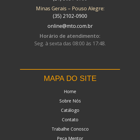
Minas Gerais – Pouso Alegre:
DN
(1)
(35) 2102-0900
DOMINATOR
(64)
online@mto.com.br
DUAS BARRAS
(23)
Horário de atendimento:
Seg. à sexta das 08:00 às 17:48.
EBF CAPACETES
(25)
EBF FURIOUS
(49)
EGK
(19)
MAPA DO SITE
ENERGY
(2)
Home
ERBS
(7)
Sobre Nós
FAR RAFAELA
(34)
Catálogo
FEY
(1)
Contato
FIREBREQ
(51)
Trabalhe Conosco
Peça Mentor
FLYNN
(23)