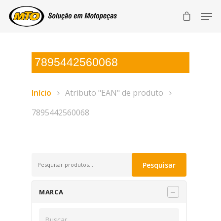
7895442560068
Início
Atributo "EAN" de produto
7895442560068
Pesquisar
Pesquisar
por:
MARCA