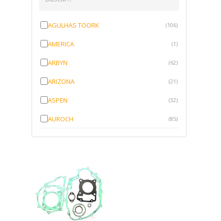
AGULHAS TOORK
(106)
AMERICA
(1)
ARBYN
(62)
ARIZONA
(21)
ASPEN
(32)
AUROCH
(85)
AURORENSE
(143)
BLOCK
(1)
BRV BORRACHAS
(64)
CAWU
(10)
CISER
(1)