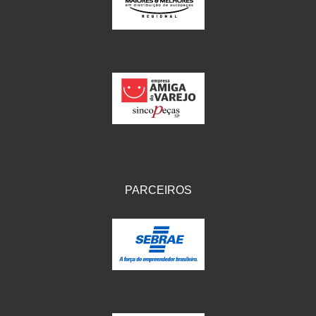
IKS
(154)
ILLION - EMBUS
(104)
IMPORTADO
(41)
JEROD
(5)
JOJAFER
(14)
KS
(104)
MAGNETRON
(496)
PARCEIROS
MELC
(9)
MGO MOLA
(137)
MOTO VISOR
(3)
MOTOBOR
(145)
MR
(28)