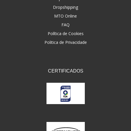
Dropshipping
FNA
(20)
MTO Online
FOCO DO BRASIL
(126)
FAQ
FW3
Política de Cookies
(72)
Politica de Privacidade
GEMOTO
(12)
GP TECH
(49)
GRENDENE
(9)
CERTIFICADOS
GT OIL
(6)
GULF OIL
(5)
GVS
(187)
HELIAR
(7)
HELLA
(8)