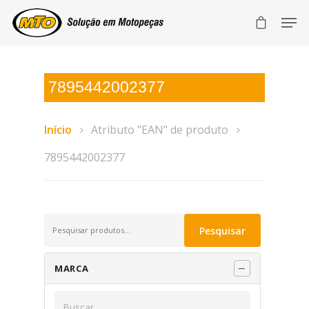
7895442002377
Início
Atributo "EAN" de produto
7895442002377
Pesquisar
Pesquisar
por:
MARCA