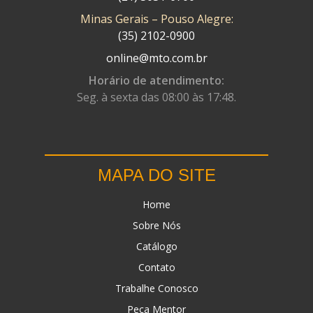
Minas Gerais – Pouso Alegre:
DN
(1)
(35) 2102-0900
DOMINATOR
(64)
online@mto.com.br
DUAS BARRAS
(23)
Horário de atendimento:
Seg. à sexta das 08:00 às 17:48.
EBF CAPACETES
(25)
EBF FURIOUS
(49)
EGK
(19)
MAPA DO SITE
ENERGY
(2)
Home
ERBS
(7)
Sobre Nós
FAR RAFAELA
(34)
Catálogo
FEY
(1)
Contato
FIREBREQ
(51)
Trabalhe Conosco
Peça Mentor
FLYNN
(23)