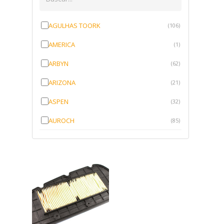
AGULHAS TOORK
(106)
AMERICA
(1)
ARBYN
(62)
ARIZONA
(21)
ASPEN
(32)
AUROCH
(85)
AURORENSE
(143)
BLOCK
(1)
BRV BORRACHAS
(64)
CAWU
(10)
CISER
(1)