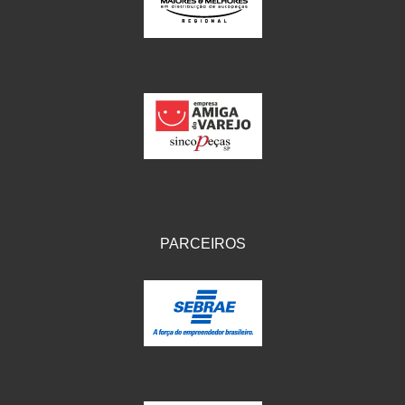
IKS
(154)
ILLION - EMBUS
(104)
IMPORTADO
(41)
JEROD
(5)
JOJAFER
(14)
KS
(104)
MAGNETRON
(496)
PARCEIROS
MELC
(9)
MGO MOLA
(137)
MOTO VISOR
(3)
MOTOBOR
(145)
MR
(28)