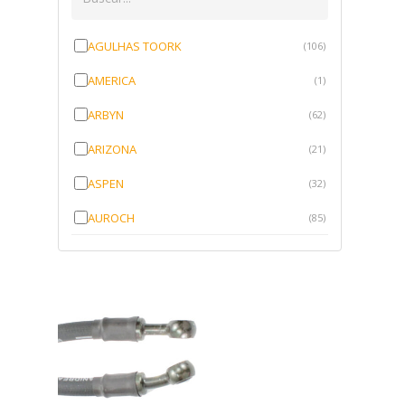
AGULHAS TOORK
(106)
AMERICA
(1)
ARBYN
(62)
ARIZONA
(21)
ASPEN
(32)
AUROCH
(85)
AURORENSE
(143)
BLOCK
(1)
BRV BORRACHAS
(64)
CAWU
(10)
CISER
(1)