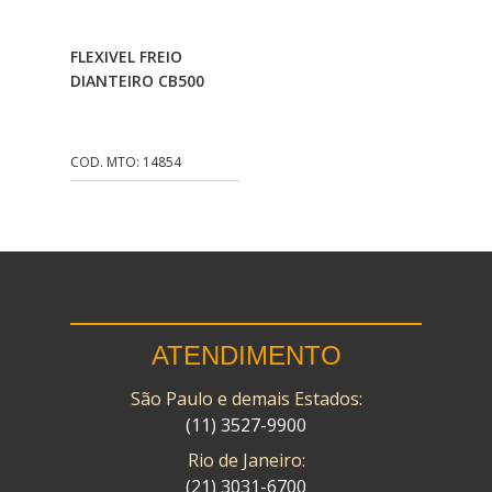
CMP
(10)
Adicionar Ao
FLEXIVEL FREIO
COBREQ
(141)
Carrinho
DIANTEIRO CB500
COMETA
(320)
CONTROL FLEX
(92)
COD. MTO: 14854
CORTECO
(26)
CPL IMPORT
(133)
DANIDREA
(160)
DAYCO
(7)
ATENDIMENTO
DELTA
(17)
São Paulo e demais Estados:
DIA FRAG
(183)
(11) 3527-9900
DID
(7)
Rio de Janeiro:
DIVERSOS
(13)
(21) 3031-6700