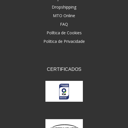
Dropshipping
FNA
(20)
MTO Online
FOCO DO BRASIL
(126)
FAQ
FW3
Política de Cookies
(72)
Politica de Privacidade
GEMOTO
(12)
GP TECH
(49)
GRENDENE
(9)
CERTIFICADOS
GT OIL
(6)
GULF OIL
(5)
GVS
(187)
HELIAR
(7)
HELLA
(8)