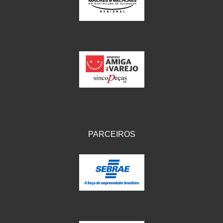
IKS
(154)
ILLION - EMBUS
(104)
IMPORTADO
(41)
JEROD
(5)
JOJAFER
(14)
KS
(104)
MAGNETRON
(496)
PARCEIROS
MELC
(9)
MGO MOLA
(137)
MOTO VISOR
(3)
MOTOBOR
(145)
MR
(28)