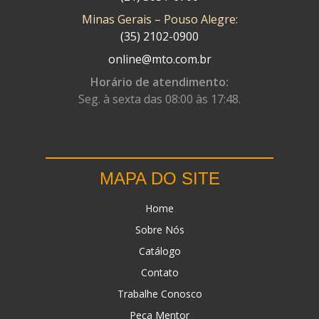
Minas Gerais – Pouso Alegre:
DN
(1)
(35) 2102-0900
DOMINATOR
(64)
online@mto.com.br
DUAS BARRAS
(23)
Horário de atendimento:
Seg. à sexta das 08:00 às 17:48.
EBF CAPACETES
(25)
EBF FURIOUS
(49)
EGK
(19)
MAPA DO SITE
ENERGY
(2)
Home
ERBS
(7)
Sobre Nós
FAR RAFAELA
(34)
Catálogo
FEY
(1)
Contato
FIREBREQ
(51)
Trabalhe Conosco
Peça Mentor
FLYNN
(23)