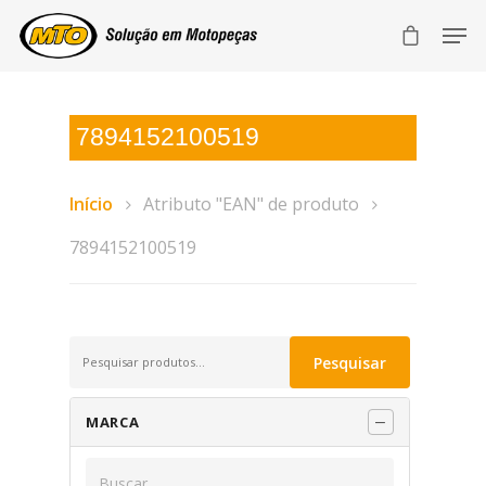
7894152100519
Início
Atributo "EAN" de produto
7894152100519
Pesquisar
Pesquisar
por:
MARCA