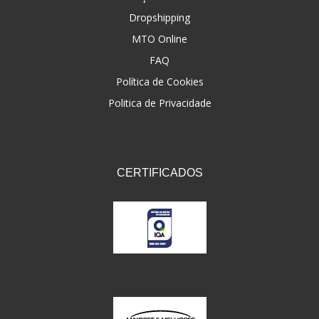
Dropshipping
FNA
(20)
MTO Online
FOCO DO BRASIL
(126)
FAQ
FW3
Política de Cookies
(72)
Politica de Privacidade
GEMOTO
(12)
GP TECH
(49)
GRENDENE
(9)
CERTIFICADOS
GT OIL
(6)
GULF OIL
(5)
GVS
(187)
HELIAR
(7)
HELLA
(8)