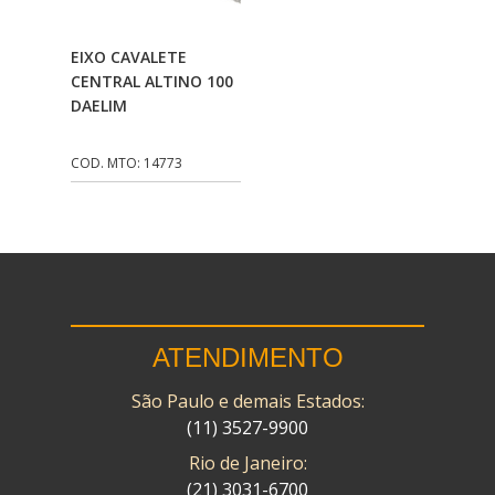
CMP
(10)
Adicionar Ao
EIXO CAVALETE
COBREQ
(141)
Carrinho
CENTRAL ALTINO 100
DAELIM
COMETA
(320)
CONTROL FLEX
(92)
COD. MTO: 14773
CORTECO
(26)
CPL IMPORT
(133)
DANIDREA
(160)
DAYCO
(7)
ATENDIMENTO
DELTA
(17)
São Paulo e demais Estados:
DIA FRAG
(183)
(11) 3527-9900
DID
(7)
Rio de Janeiro:
DIVERSOS
(13)
(21) 3031-6700