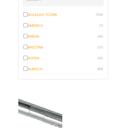
AGULHAS TOORK
(106)
AMERICA
(1)
ARBYN
(62)
ARIZONA
(21)
ASPEN
(32)
AUROCH
(85)
AURORENSE
(143)
BLOCK
(1)
BRV BORRACHAS
(64)
CAWU
(10)
CISER
(1)