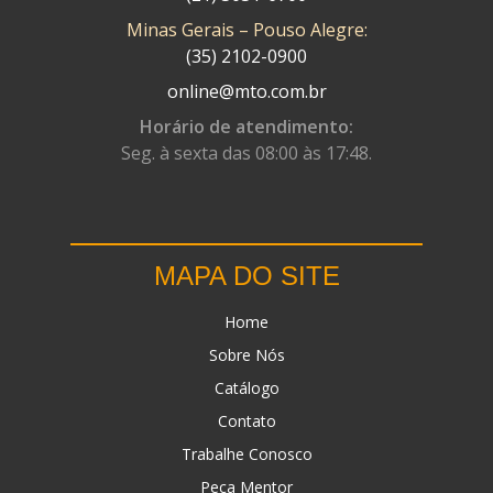
Minas Gerais – Pouso Alegre:
DN
(1)
(35) 2102-0900
DOMINATOR
(64)
online@mto.com.br
DUAS BARRAS
(23)
Horário de atendimento:
Seg. à sexta das 08:00 às 17:48.
EBF CAPACETES
(25)
EBF FURIOUS
(49)
EGK
(19)
MAPA DO SITE
ENERGY
(2)
Home
ERBS
(7)
Sobre Nós
FAR RAFAELA
(34)
Catálogo
FEY
(1)
Contato
FIREBREQ
(51)
Trabalhe Conosco
Peça Mentor
FLYNN
(23)