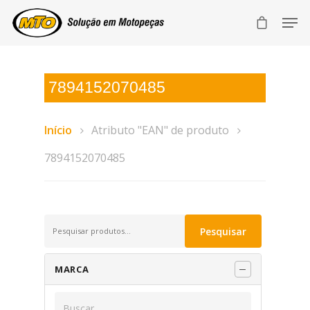
7894152070485
Início
Atributo "EAN" de produto
7894152070485
Pesquisar
Pesquisar
por:
MARCA