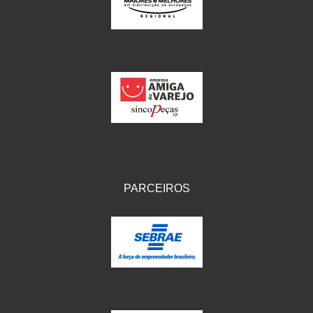
IKS
(154)
ILLION - EMBUS
(104)
IMPORTADO
(41)
JEROD
(5)
JOJAFER
(14)
KS
(104)
MAGNETRON
(496)
PARCEIROS
MELC
(9)
MGO MOLA
(137)
MOTO VISOR
(3)
MOTOBOR
(145)
MR
(28)