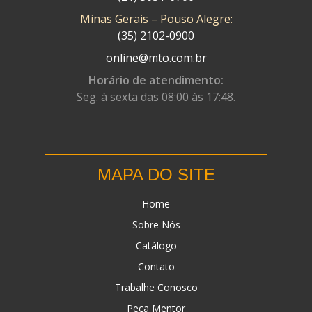
Minas Gerais – Pouso Alegre:
DN
(1)
(35) 2102-0900
DOMINATOR
(64)
online@mto.com.br
DUAS BARRAS
(23)
Horário de atendimento:
Seg. à sexta das 08:00 às 17:48.
EBF CAPACETES
(25)
EBF FURIOUS
(49)
EGK
(19)
MAPA DO SITE
ENERGY
(2)
Home
ERBS
(7)
Sobre Nós
FAR RAFAELA
(34)
Catálogo
FEY
(1)
Contato
FIREBREQ
(51)
Trabalhe Conosco
Peça Mentor
FLYNN
(23)