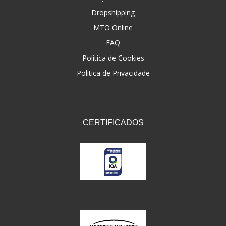
Dropshipping
FNA
(20)
MTO Online
FOCO DO BRASIL
(126)
FAQ
FW3
Política de Cookies
(72)
Politica de Privacidade
GEMOTO
(12)
GP TECH
(49)
GRENDENE
(9)
CERTIFICADOS
GT OIL
(6)
GULF OIL
(5)
GVS
(187)
HELIAR
(7)
HELLA
(8)