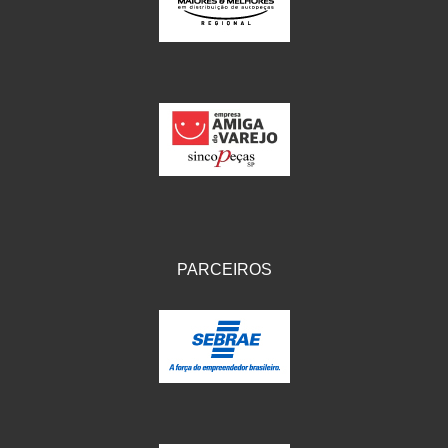
IKS
(154)
ILLION - EMBUS
(104)
IMPORTADO
(41)
JEROD
(5)
JOJAFER
(14)
KS
(104)
MAGNETRON
(496)
PARCEIROS
MELC
(9)
MGO MOLA
(137)
MOTO VISOR
(3)
MOTOBOR
(145)
MR
(28)