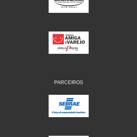
IKS
(154)
ILLION - EMBUS
(104)
IMPORTADO
(41)
JEROD
(5)
JOJAFER
(14)
KS
(104)
MAGNETRON
(496)
PARCEIROS
MELC
(9)
MGO MOLA
(137)
MOTO VISOR
(3)
MOTOBOR
(145)
MR
(28)