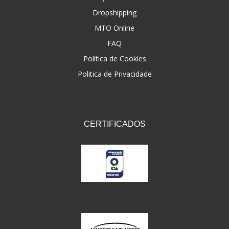
Dropshipping
FNA
(20)
MTO Online
FOCO DO BRASIL
(126)
FAQ
FW3
Política de Cookies
(72)
Politica de Privacidade
GEMOTO
(12)
GP TECH
(49)
GRENDENE
(9)
CERTIFICADOS
GT OIL
(6)
GULF OIL
(5)
GVS
(187)
HELIAR
(7)
HELLA
(8)