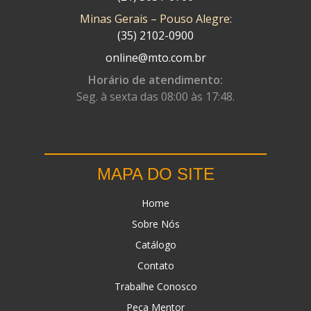
Minas Gerais – Pouso Alegre:
DN
(1)
(35) 2102-0900
DOMINATOR
(64)
online@mto.com.br
DUAS BARRAS
(23)
Horário de atendimento:
Seg. à sexta das 08:00 às 17:48.
EBF CAPACETES
(25)
EBF FURIOUS
(49)
EGK
(19)
MAPA DO SITE
ENERGY
(2)
Home
ERBS
(7)
Sobre Nós
FAR RAFAELA
(34)
Catálogo
FEY
(1)
Contato
FIREBREQ
(51)
Trabalhe Conosco
Peça Mentor
FLYNN
(23)