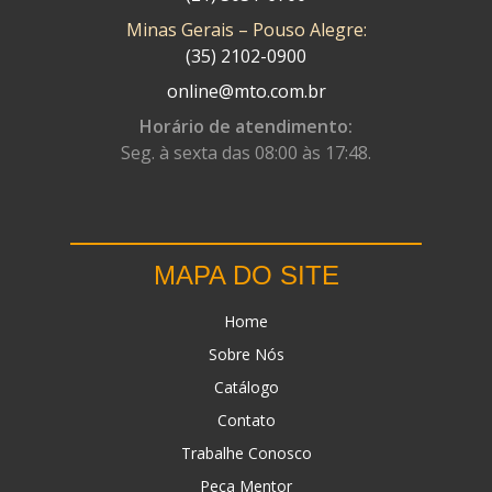
Minas Gerais – Pouso Alegre:
DN
(1)
(35) 2102-0900
DOMINATOR
(64)
online@mto.com.br
DUAS BARRAS
(23)
Horário de atendimento:
Seg. à sexta das 08:00 às 17:48.
EBF CAPACETES
(25)
EBF FURIOUS
(49)
EGK
(19)
MAPA DO SITE
ENERGY
(2)
Home
ERBS
(7)
Sobre Nós
FAR RAFAELA
(34)
Catálogo
FEY
(1)
Contato
FIREBREQ
(51)
Trabalhe Conosco
Peça Mentor
FLYNN
(23)