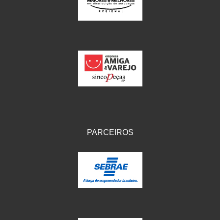
IKS
(154)
ILLION - EMBUS
(104)
IMPORTADO
(41)
JEROD
(5)
JOJAFER
(14)
KS
(104)
MAGNETRON
(496)
PARCEIROS
MELC
(9)
MGO MOLA
(137)
MOTO VISOR
(3)
MOTOBOR
(145)
MR
(28)