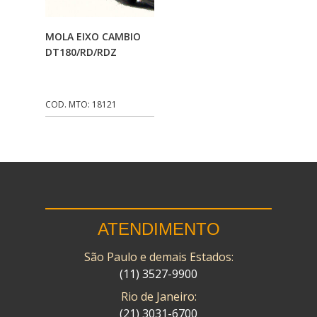
CMP
(10)
Adicionar Ao
MOLA EIXO CAMBIO
COBREQ
(141)
Carrinho
DT180/RD/RDZ
COMETA
(320)
CONTROL FLEX
(92)
COD. MTO: 18121
CORTECO
(26)
CPL IMPORT
(133)
DANIDREA
(160)
DAYCO
(7)
ATENDIMENTO
DELTA
(17)
São Paulo e demais Estados:
DIA FRAG
(183)
(11) 3527-9900
DID
(7)
Rio de Janeiro:
DIVERSOS
(13)
(21) 3031-6700