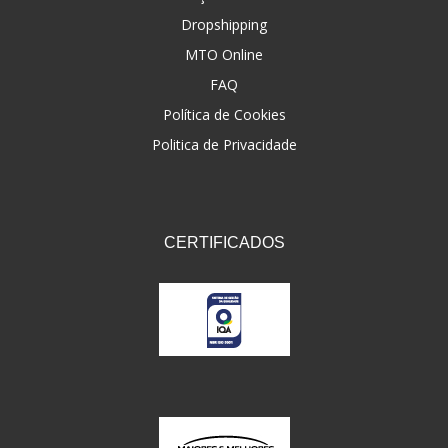
Dropshipping
FNA
(20)
MTO Online
FOCO DO BRASIL
(126)
FAQ
FW3
Política de Cookies
(72)
Politica de Privacidade
GEMOTO
(12)
GP TECH
(49)
GRENDENE
(9)
CERTIFICADOS
GT OIL
(6)
GULF OIL
(5)
GVS
(187)
HELIAR
(7)
HELLA
(8)