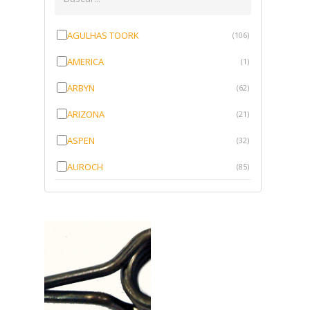
AGULHAS TOORK
(106)
AMERICA
(1)
ARBYN
(62)
ARIZONA
(21)
ASPEN
(32)
AUROCH
(85)
AURORENSE
(143)
BLOCK
(1)
BRV BORRACHAS
(64)
CAWU
(10)
CISER
(1)