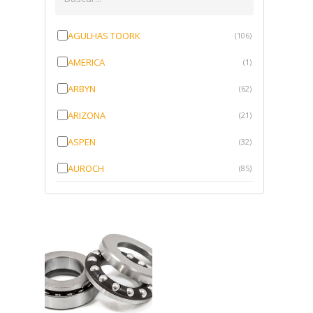
AGULHAS TOORK
(106)
AMERICA
(1)
ARBYN
(62)
ARIZONA
(21)
ASPEN
(32)
AUROCH
(85)
AURORENSE
(143)
BLOCK
(1)
BRV BORRACHAS
(64)
CAWU
(10)
CISER
(1)