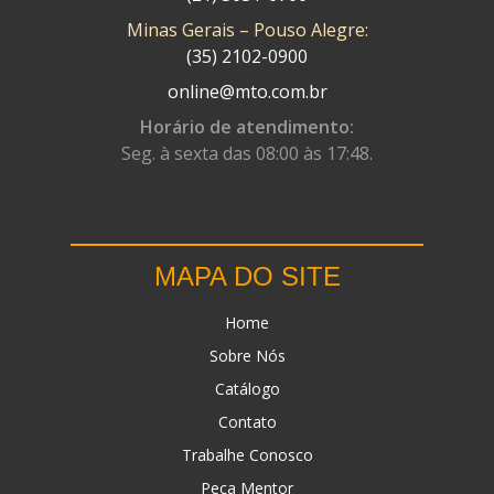
Minas Gerais – Pouso Alegre:
DN
(1)
(35) 2102-0900
DOMINATOR
(64)
online@mto.com.br
DUAS BARRAS
(23)
Horário de atendimento:
Seg. à sexta das 08:00 às 17:48.
EBF CAPACETES
(25)
EBF FURIOUS
(49)
EGK
(19)
MAPA DO SITE
ENERGY
(2)
Home
ERBS
(7)
Sobre Nós
FAR RAFAELA
(34)
Catálogo
FEY
(1)
Contato
FIREBREQ
(51)
Trabalhe Conosco
Peça Mentor
FLYNN
(23)