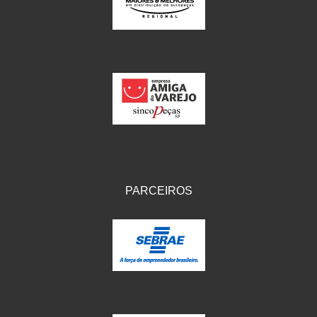
IKS
(154)
ILLION - EMBUS
(104)
IMPORTADO
(41)
JEROD
(5)
JOJAFER
(14)
KS
(104)
MAGNETRON
(496)
PARCEIROS
MELC
(9)
MGO MOLA
(137)
MOTO VISOR
(3)
MOTOBOR
(145)
MR
(28)