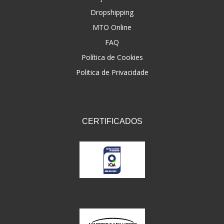
Dropshipping
FNA
(20)
MTO Online
FOCO DO BRASIL
(126)
FAQ
FW3
Política de Cookies
(72)
Politica de Privacidade
GEMOTO
(12)
GP TECH
(49)
GRENDENE
(9)
CERTIFICADOS
GT OIL
(6)
GULF OIL
(5)
GVS
(187)
HELIAR
(7)
HELLA
(8)