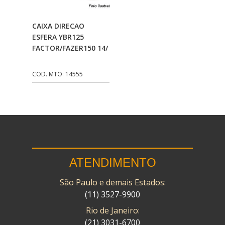
CMP
(10)
Adicionar Ao
CAIXA DIRECAO
COBREQ
(141)
Carrinho
ESFERA YBR125
FACTOR/FAZER150 14/
COMETA
(320)
CONTROL FLEX
(92)
COD. MTO: 14555
CORTECO
(26)
CPL IMPORT
(133)
DANIDREA
(160)
DAYCO
(7)
ATENDIMENTO
DELTA
(17)
São Paulo e demais Estados:
DIA FRAG
(183)
(11) 3527-9900
DID
(7)
Rio de Janeiro:
DIVERSOS
(13)
(21) 3031-6700