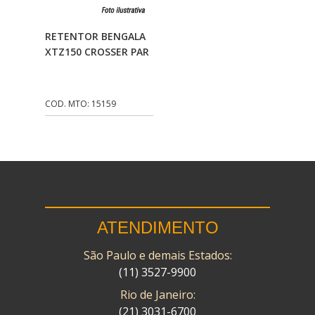
CMP
(10)
Adicionar Ao
RETENTOR BENGALA
COBREQ
(141)
Carrinho
XTZ150 CROSSER PAR
COMETA
(320)
CONTROL FLEX
(92)
COD. MTO: 15159
CORTECO
(26)
CPL IMPORT
(133)
DANIDREA
(160)
DAYCO
(7)
ATENDIMENTO
DELTA
(17)
São Paulo e demais Estados:
DIA FRAG
(183)
(11) 3527-9900
DID
(7)
Rio de Janeiro:
DIVERSOS
(13)
(21) 3031-6700