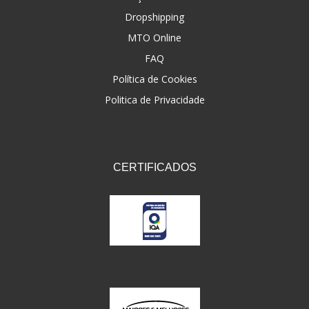
Dropshipping
FNA
(20)
MTO Online
FOCO DO BRASIL
(126)
FAQ
FW3
Política de Cookies
(72)
Politica de Privacidade
GEMOTO
(12)
GP TECH
(49)
GRENDENE
(9)
CERTIFICADOS
GT OIL
(6)
GULF OIL
(5)
GVS
(187)
HELIAR
(7)
HELLA
(8)