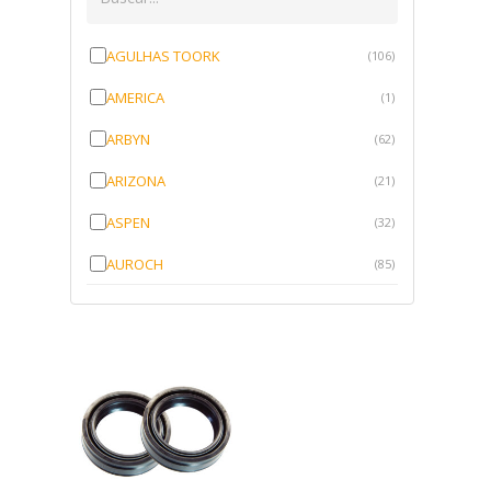
AGULHAS TOORK
(106)
AMERICA
(1)
ARBYN
(62)
ARIZONA
(21)
ASPEN
(32)
AUROCH
(85)
AURORENSE
(143)
BLOCK
(1)
BRV BORRACHAS
(64)
CAWU
(10)
CISER
(1)