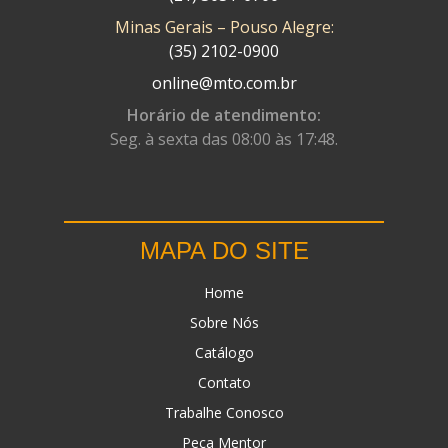
Minas Gerais – Pouso Alegre:
DN
(1)
(35) 2102-0900
DOMINATOR
(64)
online@mto.com.br
DUAS BARRAS
(23)
Horário de atendimento:
Seg. à sexta das 08:00 às 17:48.
EBF CAPACETES
(25)
EBF FURIOUS
(49)
EGK
(19)
MAPA DO SITE
ENERGY
(2)
Home
ERBS
(7)
Sobre Nós
FAR RAFAELA
(34)
Catálogo
FEY
(1)
Contato
FIREBREQ
(51)
Trabalhe Conosco
Peça Mentor
FLYNN
(23)