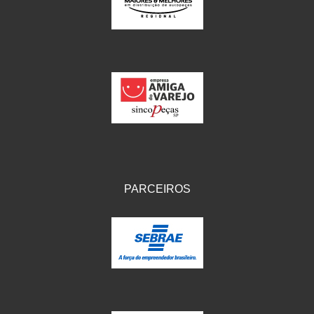
IKS
(154)
ILLION - EMBUS
(104)
IMPORTADO
(41)
JEROD
(5)
JOJAFER
(14)
KS
(104)
MAGNETRON
(496)
PARCEIROS
MELC
(9)
MGO MOLA
(137)
MOTO VISOR
(3)
MOTOBOR
(145)
MR
(28)