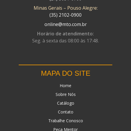
Minas Gerais – Pouso Alegre:
DN
(1)
(35) 2102-0900
DOMINATOR
(64)
online@mto.com.br
DUAS BARRAS
(23)
Horário de atendimento:
Seg. à sexta das 08:00 às 17:48.
EBF CAPACETES
(25)
EBF FURIOUS
(49)
EGK
(19)
MAPA DO SITE
ENERGY
(2)
Home
ERBS
(7)
Sobre Nós
FAR RAFAELA
(34)
Catálogo
FEY
(1)
Contato
FIREBREQ
(51)
Trabalhe Conosco
Peça Mentor
FLYNN
(23)