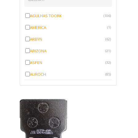
AGULHAS TOORK
(106)
AMERICA
(1)
ARBYN
(62)
ARIZONA
(21)
ASPEN
(32)
AUROCH
(85)
AURORENSE
(143)
BLOCK
(1)
BRV BORRACHAS
(64)
CAWU
(10)
CISER
(1)