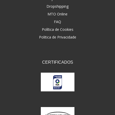
Dropshipping
FNA
(20)
MTO Online
FOCO DO BRASIL
(126)
FAQ
FW3
Política de Cookies
(72)
Politica de Privacidade
GEMOTO
(12)
GP TECH
(49)
GRENDENE
(9)
CERTIFICADOS
GT OIL
(6)
GULF OIL
(5)
GVS
(187)
HELIAR
(7)
HELLA
(8)