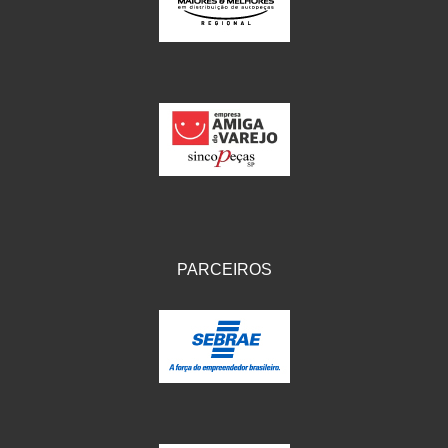
IKS
(154)
ILLION - EMBUS
(104)
IMPORTADO
(41)
JEROD
(5)
JOJAFER
(14)
KS
(104)
MAGNETRON
(496)
PARCEIROS
MELC
(9)
MGO MOLA
(137)
MOTO VISOR
(3)
MOTOBOR
(145)
MR
(28)