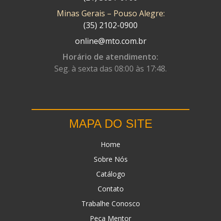
Minas Gerais – Pouso Alegre:
DN
(1)
(35) 2102-0900
DOMINATOR
(64)
online@mto.com.br
DUAS BARRAS
(23)
Horário de atendimento:
Seg. à sexta das 08:00 às 17:48.
EBF CAPACETES
(25)
EBF FURIOUS
(49)
EGK
(19)
MAPA DO SITE
ENERGY
(2)
Home
ERBS
(7)
Sobre Nós
FAR RAFAELA
(34)
Catálogo
FEY
(1)
Contato
FIREBREQ
(51)
Trabalhe Conosco
Peça Mentor
FLYNN
(23)