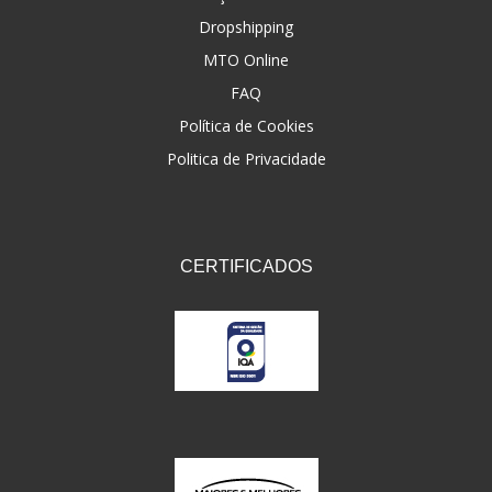
Dropshipping
FNA
(20)
MTO Online
FOCO DO BRASIL
(126)
FAQ
FW3
Política de Cookies
(72)
Politica de Privacidade
GEMOTO
(12)
GP TECH
(49)
GRENDENE
(9)
CERTIFICADOS
GT OIL
(6)
GULF OIL
(5)
GVS
(187)
HELIAR
(7)
HELLA
(8)