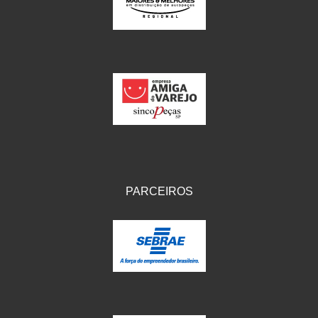
IKS
(154)
ILLION - EMBUS
(104)
IMPORTADO
(41)
JEROD
(5)
JOJAFER
(14)
KS
(104)
MAGNETRON
(496)
PARCEIROS
MELC
(9)
MGO MOLA
(137)
MOTO VISOR
(3)
MOTOBOR
(145)
MR
(28)