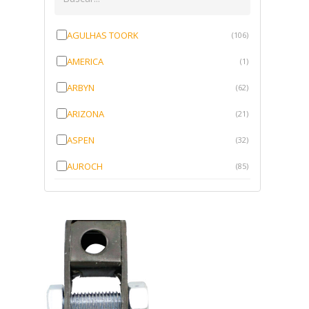
AGULHAS TOORK
(106)
AMERICA
(1)
ARBYN
(62)
ARIZONA
(21)
ASPEN
(32)
AUROCH
(85)
AURORENSE
(143)
BLOCK
(1)
BRV BORRACHAS
(64)
CAWU
(10)
CISER
(1)