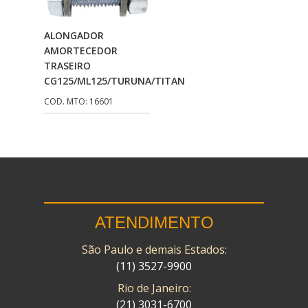
CMP
(10)
Adicionar Ao
ALONGADOR
COBREQ
(141)
Carrinho
AMORTECEDOR
TRASEIRO
COMETA
(320)
CG125/ML125/TURUNA/TITAN
CONTROL FLEX
(92)
COD. MTO: 16601
CORTECO
(26)
CPL IMPORT
(133)
DANIDREA
(160)
DAYCO
(7)
ATENDIMENTO
DELTA
(17)
São Paulo e demais Estados:
DIA FRAG
(183)
(11) 3527-9900
DID
(7)
Rio de Janeiro:
DIVERSOS
(13)
(21) 3031-6700