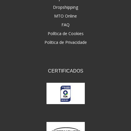
Dropshipping
FNA
(20)
MTO Online
FOCO DO BRASIL
(126)
FAQ
FW3
Política de Cookies
(72)
Politica de Privacidade
GEMOTO
(12)
GP TECH
(49)
GRENDENE
(9)
CERTIFICADOS
GT OIL
(6)
GULF OIL
(5)
GVS
(187)
HELIAR
(7)
HELLA
(8)