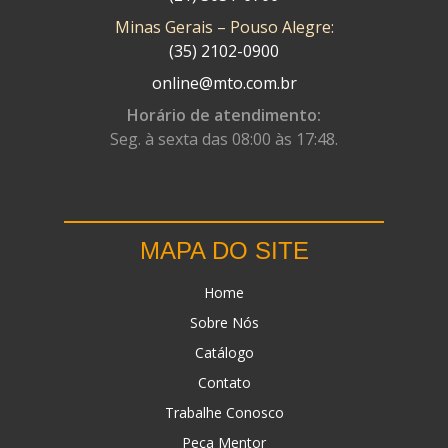
Minas Gerais – Pouso Alegre:
DN
(1)
(35) 2102-0900
DOMINATOR
(64)
online@mto.com.br
DUAS BARRAS
(23)
Horário de atendimento:
Seg. à sexta das 08:00 às 17:48.
EBF CAPACETES
(25)
EBF FURIOUS
(49)
EGK
(19)
MAPA DO SITE
ENERGY
(2)
Home
ERBS
(7)
Sobre Nós
FAR RAFAELA
(34)
Catálogo
FEY
(1)
Contato
FIREBREQ
(51)
Trabalhe Conosco
Peça Mentor
FLYNN
(23)