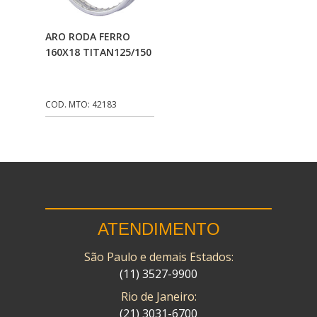
CMP
(10)
Adicionar Ao
ARO RODA FERRO
COBREQ
(141)
Carrinho
160X18 TITAN125/150
COMETA
(320)
CONTROL FLEX
(92)
COD. MTO: 42183
CORTECO
(26)
CPL IMPORT
(133)
DANIDREA
(160)
DAYCO
(7)
ATENDIMENTO
DELTA
(17)
São Paulo e demais Estados:
DIA FRAG
(183)
(11) 3527-9900
DID
(7)
Rio de Janeiro:
DIVERSOS
(13)
(21) 3031-6700