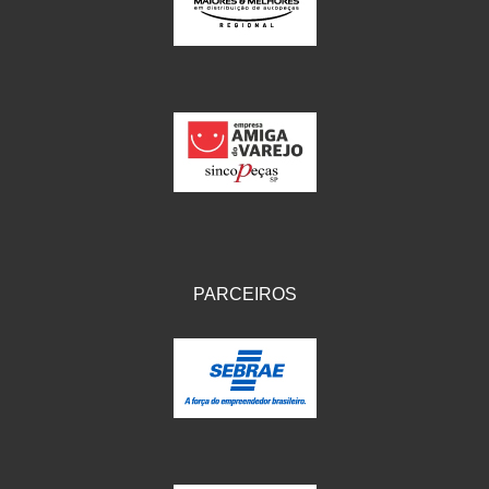
IKS
(154)
ILLION - EMBUS
(104)
IMPORTADO
(41)
JEROD
(5)
JOJAFER
(14)
KS
(104)
MAGNETRON
(496)
PARCEIROS
MELC
(9)
MGO MOLA
(137)
MOTO VISOR
(3)
MOTOBOR
(145)
MR
(28)