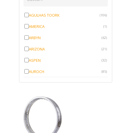
AGULHAS TOORK
(106)
AMERICA
(1)
ARBYN
(62)
ARIZONA
(21)
ASPEN
(32)
AUROCH
(85)
AURORENSE
(143)
BLOCK
(1)
BRV BORRACHAS
(64)
CAWU
(10)
CISER
(1)