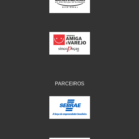
IKS
(154)
ILLION - EMBUS
(104)
IMPORTADO
(41)
JEROD
(5)
JOJAFER
(14)
KS
(104)
MAGNETRON
(496)
PARCEIROS
MELC
(9)
MGO MOLA
(137)
MOTO VISOR
(3)
MOTOBOR
(145)
MR
(28)