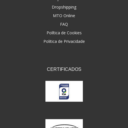
Dropshipping
FNA
(20)
MTO Online
FOCO DO BRASIL
(126)
FAQ
FW3
Política de Cookies
(72)
Politica de Privacidade
GEMOTO
(12)
GP TECH
(49)
GRENDENE
(9)
CERTIFICADOS
GT OIL
(6)
GULF OIL
(5)
GVS
(187)
HELIAR
(7)
HELLA
(8)