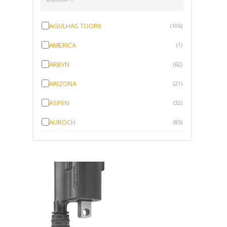
AGULHAS TOORK
(106)
AMERICA
(1)
ARBYN
(62)
ARIZONA
(21)
ASPEN
(32)
AUROCH
(85)
AURORENSE
(143)
BLOCK
(1)
BRV BORRACHAS
(64)
CAWU
(10)
CISER
(1)