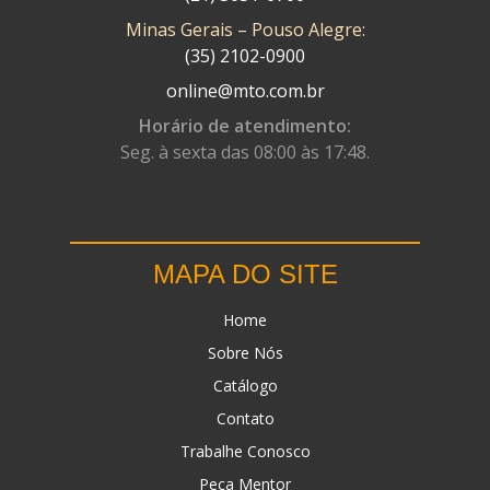
Minas Gerais – Pouso Alegre:
DN
(1)
(35) 2102-0900
DOMINATOR
(64)
online@mto.com.br
DUAS BARRAS
(23)
Horário de atendimento:
Seg. à sexta das 08:00 às 17:48.
EBF CAPACETES
(25)
EBF FURIOUS
(49)
EGK
(19)
MAPA DO SITE
ENERGY
(2)
Home
ERBS
(7)
Sobre Nós
FAR RAFAELA
(34)
Catálogo
FEY
(1)
Contato
FIREBREQ
(51)
Trabalhe Conosco
Peça Mentor
FLYNN
(23)